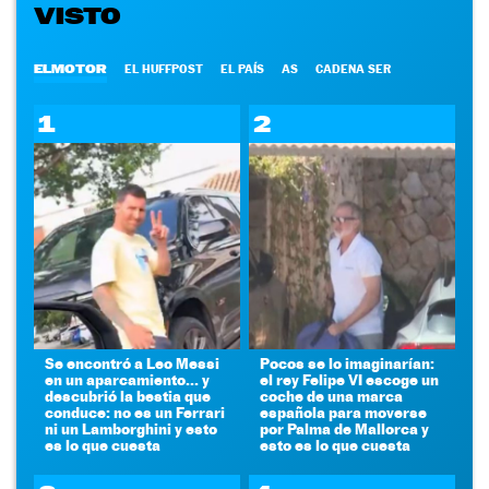
VISTO
ELMOTOR
EL HUFFPOST
EL PAÍS
AS
CADENA SER
1
2
Se encontró a Leo Messi
Pocos se lo imaginarían:
en un aparcamiento... y
el rey Felipe VI escoge un
descubrió la bestia que
coche de una marca
conduce: no es un Ferrari
española para moverse
ni un Lamborghini y esto
por Palma de Mallorca y
es lo que cuesta
esto es lo que cuesta