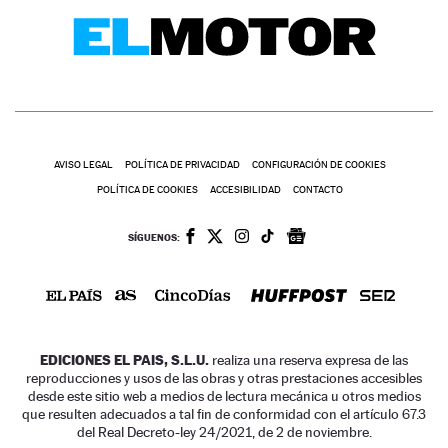
AVISO LEGAL
POLÍTICA DE PRIVACIDAD
CONFIGURACIÓN DE COOKIES
POLÍTICA DE COOKIES
ACCESIBILIDAD
CONTACTO
SÍGUENOS:
EDICIONES EL PAIS, S.L.U.
realiza una reserva expresa de las
reproducciones y usos de las obras y otras prestaciones accesibles
desde este sitio web a medios de lectura mecánica u otros medios
que resulten adecuados a tal fin de conformidad con el artículo 67.3
del Real Decreto-ley 24/2021, de 2 de noviembre.