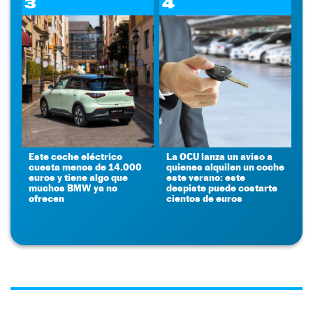
3
4
Este coche eléctrico
La OCU lanza un aviso a
cuesta menos de 14.000
quienes alquilen un coche
euros y tiene algo que
este verano: este
muchos BMW ya no
despiste puede costarte
ofrecen
cientos de euros