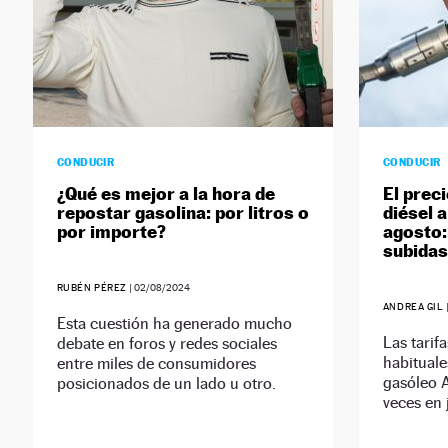
CONDUCIR
CONDUCIR
¿Qué es mejor a la hora de
El preci
repostar gasolina: por litros o
diésel a
por importe?
agosto:
subidas
RUBÉN PÉREZ
|
02/08/2024
ANDREA GIL
Esta cuestión ha generado mucho
Las tarif
debate en foros y redes sociales
habituale
entre miles de consumidores
gasóleo A
posicionados de un lado u otro.
veces en j