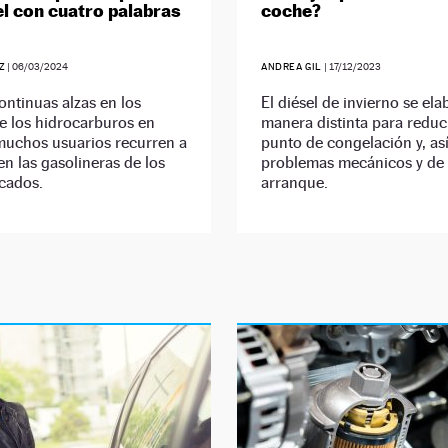
el con cuatro palabras
coche?
Z
|
06/03/2024
ANDREA GIL
|
17/12/2023
ontinuas alzas en los
El diésel de invierno se el
e los hidrocarburos en
manera distinta para reduc
muchos usuarios recurren a
punto de congelación y, así
en las gasolineras de los
problemas mecánicos y de
cados.
arranque.