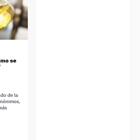
cómo se
?
do de la
inónimos,
 más