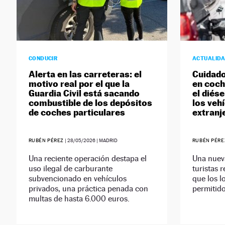
CONDUCIR
ACTUALID
Alerta en las carreteras: el
Cuidado
motivo real por el que la
en coch
Guardia Civil está sacando
el diés
combustible de los depósitos
los veh
de coches particulares
extranj
RUBÉN PÉREZ
|
28/05/2026
| MADRID
RUBÉN PÉRE
Una reciente operación destapa el
Una nuev
uso ilegal de carburante
turistas 
subvencionado en vehículos
que los lo
privados, una práctica penada con
permitido
multas de hasta 6.000 euros.