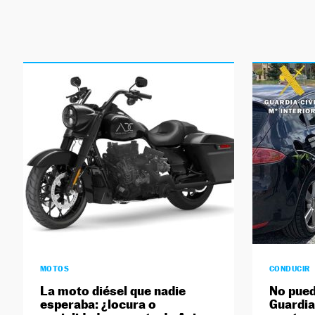
MOTOS
CONDUCIR
La moto diésel que nadie
No pued
esperaba: ¿locura o
Guardia