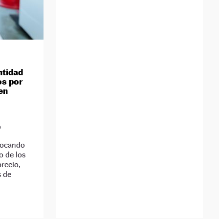
ntidad
os por
en
D
ovocando
io de los
precio,
s de