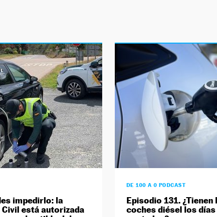
DE 100 A 0 PODCAST
es impedirlo: la
Episodio 131. ¿Tienen 
 Civil está autorizada
coches diésel los días