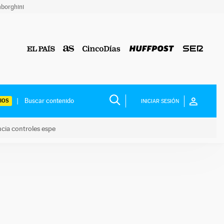
borghini
IOS
INICIAR SESIÓN
ncia controles espe
 y anuncia controles espe