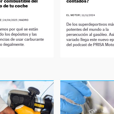
er combustible del
contados?
o de tu coche
EL MOTOR
|
11/11/2024
Z
|
24/04/2025
| MADRID
De los superdeportivos má
amos por qué se están
potentes del mundo a la
do los depósitos y las
persecución al gasóleo. As
ncias de usar carburante
variado llega este nuevo e
o ilegalmente.
del podcast de PRISA Moto