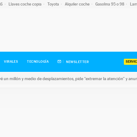
-16
Llaves coche copia
Toyota
Alquiler coche
Gasolina 95 o 98
Lam
SERVIC
VIRALES
TECNOLOGÍA
NEWSLETTER
revé un millón y medio de desplazamientos, pide “extremar la atención” y anu
n millón y medio de desplazamientos, pide “extremar la atención”