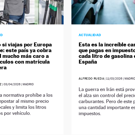
AD
ACTUALIDAD
 si viajas por Europa
Esta es la increíble ca
e: este país ya cobra
que pagas en impuest
el mucho más caro a
cada litro de gasolina 
ículos con matrícula
España
era
ALFREDO RUEDA
|
11/03/2026
| MADRI
Z
|
03/04/2026
| MADRID
La guerra en Irán está pr
a normativa prohíbe a los
el alza sin control del prec
repostar al mismo precio
carburantes. Pero de este 
cales y limita los litros
una cantidad importante e
s por vehículo.
impuestos.