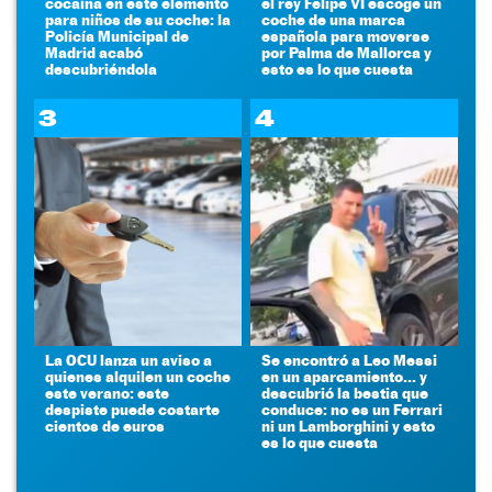
cocaína en este elemento
el rey Felipe VI escoge un
para niños de su coche: la
coche de una marca
Policía Municipal de
española para moverse
Madrid acabó
por Palma de Mallorca y
descubriéndola
esto es lo que cuesta
3
4
La OCU lanza un aviso a
Se encontró a Leo Messi
quienes alquilen un coche
en un aparcamiento... y
este verano: este
descubrió la bestia que
despiste puede costarte
conduce: no es un Ferrari
cientos de euros
ni un Lamborghini y esto
es lo que cuesta