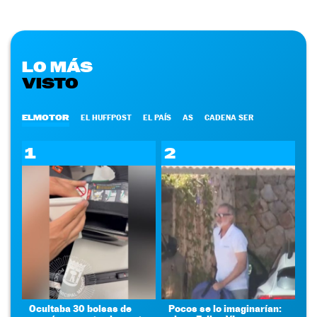
LO MÁS
VISTO
ELMOTOR
EL HUFFPOST
EL PAÍS
AS
CADENA SER
1
2
Ocultaba 30 bolsas de
Pocos se lo imaginarían: