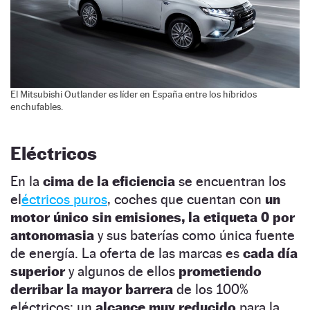
El Mitsubishi Outlander es líder en España entre los híbridos
enchufables.
Eléctricos
En la
cima de la eficiencia
se encuentran los
el
éctricos puros
, coches que cuentan con
un
motor único sin emisiones, la etiqueta 0 por
antonomasia
y sus baterías como única fuente
de energía. La oferta de las marcas es
cada día
superior
y algunos de ellos
prometiendo
derribar la mayor barrera
de los 100%
eléctricos: un
alcance muy reducido
para la