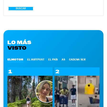
BUSCAR
LO MÁS
VISTO
ELMOTOR
EL HUFFPOST
EL PAÍS
AS
CADENA SER
1
2