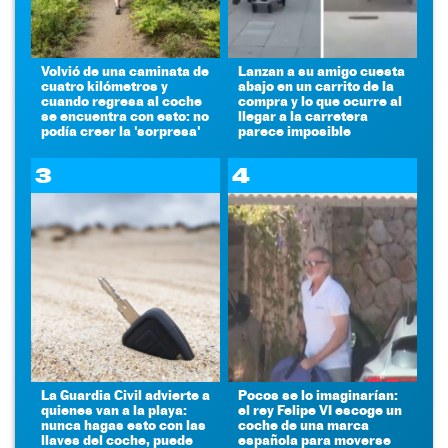
Volvió de una caminata de
Lanzan a su amigo cuesta
cuatro kilómetros y
abajo en un carrito de la
cuando regresa al coche
compra y lo que ocurre al
se encuentra con esto: no
llegar a la carretera
podía creer la 'sorpresa'
parece imposible
3
4
La Guardia Civil advierte a
Pocos se lo imaginarían:
quienes van a la playa:
el rey Felipe VI escoge un
nunca hagas esto con las
coche de una marca
llaves del coche, puede
española para moverse