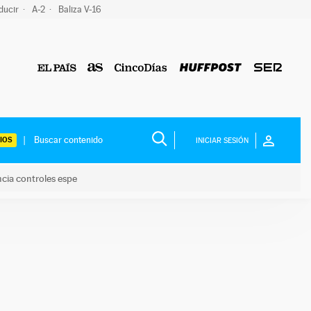
ducir
A-2
Baliza V-16
IOS
INICIAR SESIÓN
ncia controles espe
 y anuncia controles espe