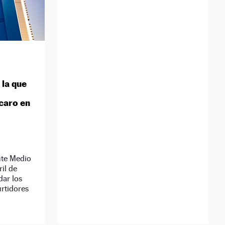
 la que
caro en
nte Medio
ril de
dar los
rtidores