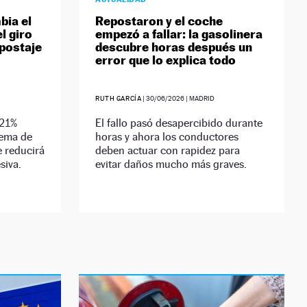
bia el
Repostaron y el coche
el giro
empezó a fallar: la gasolinera
epostaje
descubre horas después un
error que lo explica todo
RUTH GARCÍA
|
30/06/2026
| MADRID
 21%
El fallo pasó desapercibido durante
tema de
horas y ahora los conductores
 reducirá
deben actuar con rapidez para
siva.
evitar daños mucho más graves.