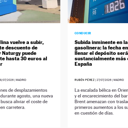
CONDUCIR
ina vuelve a subir,
Subida inminente en la
te descuento de
gasolinera: la fecha en
 Naturgy puede
llenar el depósito será
te hasta 30 euros al
sustancialmente más 
r
España
8/07/2026
| MADRID
RUBÉN PÉREZ
|
27/07/2026
| MADRID
ones de desplazamientos
La escalada bélica en Orie
 durante agosto, una nueva
y el encarecimiento del bar
usca aliviar el coste de
Brent amenazan con trasla
 en carretera.
primeros aumentos a los su
en cuestión de días.