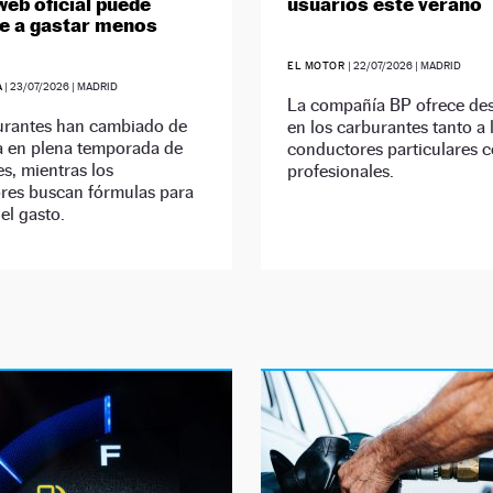
web oficial puede
usuarios este verano
e a gastar menos
EL MOTOR
|
22/07/2026
| MADRID
A
|
23/07/2026
| MADRID
La compañía BP ofrece de
urantes han cambiado de
en los carburantes tanto a 
a en plena temporada de
conductores particulares 
s, mientras los
profesionales.
res buscan fórmulas para
el gasto.