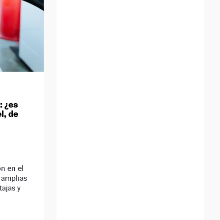
 ¿es
l, de
D
n en el
 amplias
tajas y