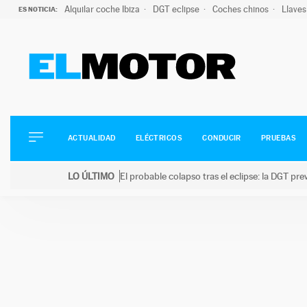
Alquilar coche Ibiza
DGT eclipse
Coches chinos
Llaves
ES NOTICIA:
ACTUALIDAD
ELÉCTRICOS
CONDUCIR
ACTUALIDAD
ELÉCTRICOS
CONDUCIR
PRUEBAS
PRUEBAS
Saltar
VIRALES
LO ÚLTIMO
El probable colapso tras el eclipse: la DGT p
al
PODCAST
LO ÚLTIMO
El probable colapso tras el eclipse: la DGT prevé u
contenido
MOTOS
TECNOLOGÍA
SUPERCOCHES
MOTORTV
PREMIOS
SERVICIOS