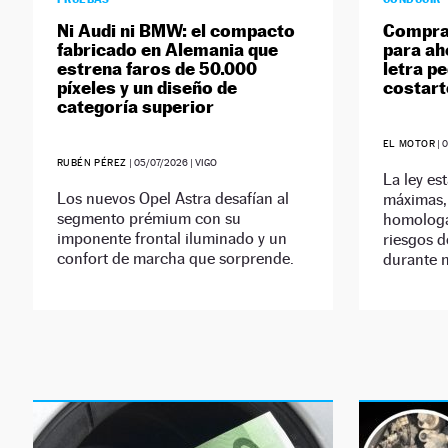
Ni Audi ni BMW: el compacto
Comprar
fabricado en Alemania que
para ah
estrena faros de 50.000
letra p
píxeles y un diseño de
costart
categoría superior
EL MOTOR
|
0
RUBÉN PÉREZ
|
05/07/2026
| VIGO
La ley es
Los nuevos Opel Astra desafían al
máximas, 
segmento prémium con su
homologa
imponente frontal iluminado y un
riesgos 
confort de marcha que sorprende.
durante 