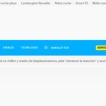
 coche playa
Lamborghini Revuelto
Niños coche
Smart #2
Multa con
SERVIC
VIRALES
TECNOLOGÍA
NEWSLETTER
revé un millón y medio de desplazamientos, pide “extremar la atención” y anu
n millón y medio de desplazamientos, pide “extremar la atención”