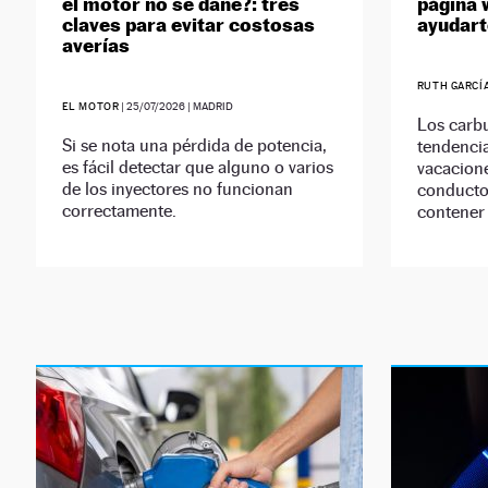
el motor no se dañe?: tres
página 
claves para evitar costosas
ayudart
averías
RUTH GARCÍ
EL MOTOR
|
25/07/2026
| MADRID
Los carb
Si se nota una pérdida de potencia,
tendenci
es fácil detectar que alguno o varios
vacacione
de los inyectores no funcionan
conducto
correctamente.
contener 