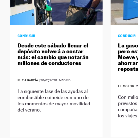
CONDUCIR
CONDUCIR
Desde este sábado llenar el
La gasol
depósito volverá a costar
pero es
más: el cambio que notarán
Moeve y
millones de conductores
ahorrar
reposta
RUTH GARCÍA
|
30/07/2026
| MADRID
EL MOTOR
|
2
La siguiente fase de las ayudas al
Con mill
combustible coincide con uno de
previstos
los momentos de mayor movilidad
campaña b
del verano.
los viajes