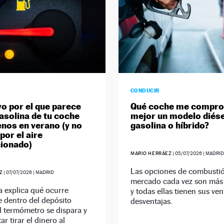
CONDUCIR
vo por el que parece
Qué coche me compro:
gasolina de tu coche
mejor un modelo diése
nos en verano (y no
gasolina o híbrido?
por el aire
ionado)
MARIO HERRÁEZ
|
05/07/2026
| MADRI
Las opciones de combustió
Z
|
07/07/2026
| MADRID
mercado cada vez son más
a explica qué ocurre
y todas ellas tienen sus ven
 dentro del depósito
desventajas.
l termómetro se dispara y
r tirar el dinero al