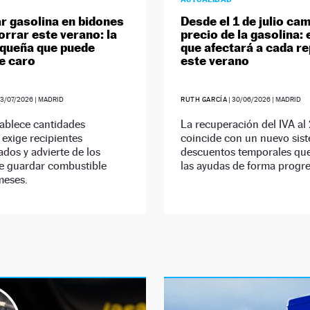
 gasolina en bidones
Desde el 1 de julio cam
orrar este verano: la
precio de la gasolina: 
equeña que puede
que afectará a cada r
e caro
este verano
3/07/2026
| MADRID
RUTH GARCÍA
|
30/06/2026
| MADRID
tablece cantidades
La recuperación del IVA al
exige recipientes
coincide con un nuevo sis
dos y advierte de los
descuentos temporales que
de guardar combustible
las ayudas de forma progre
meses.