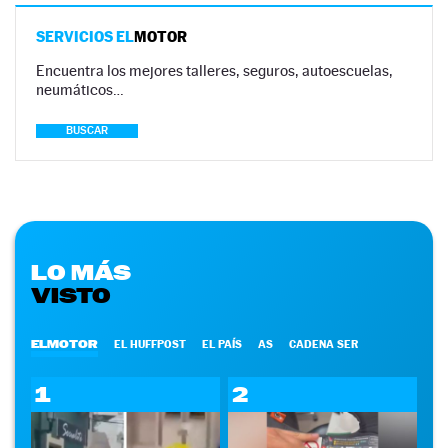
SERVICIOS EL
MOTOR
Encuentra los mejores talleres, seguros, autoescuelas,
neumáticos…
BUSCAR
LO MÁS
VISTO
ELMOTOR
EL HUFFPOST
EL PAÍS
AS
CADENA SER
1
2