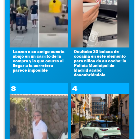
Lanzan a su amigo cuesta
Ocultaba 30 bolsas de
abajo en un carrito de la
cocaína en este elemento
compra y lo que ocurre al
para niños de su coche: la
llegar a la carretera
Policía Municipal de
parece imposible
Madrid acabó
descubriéndola
3
4