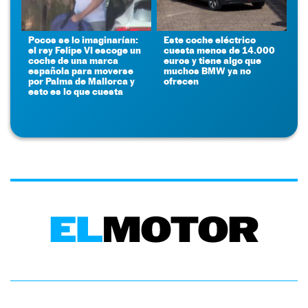
Pocos se lo imaginarían:
Este coche eléctrico
el rey Felipe VI escoge un
cuesta menos de 14.000
coche de una marca
euros y tiene algo que
española para moverse
muchos BMW ya no
por Palma de Mallorca y
ofrecen
esto es lo que cuesta