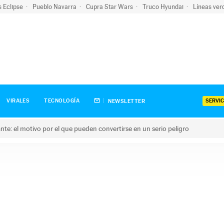
s Eclipse
Pueblo Navarra
Cupra Star Wars
Truco Hyundai
Líneas ver
SERVIC
VIRALES
TECNOLOGÍA
NEWSLETTER
olante: el motivo por el que pueden convertirse en un serio peligro
e: el motivo por el que pueden convertirse en un serio peligro