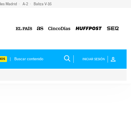
des Madrid
A-2
Baliza V-16
IOS
INICIAR SESIÓN