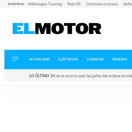
Volkswagen Touareg
Ruta 66
Caminata sorpresa
Gafa
ES NOTICIA:
ACTUALIDAD
ELÉCTRICOS
CONDUCIR
ACTUALIDAD
ELÉCTRICOS
CONDUCIR
PRUEBAS
PRUEBAS
Saltar
VIRALES
LO ÚLTIMO
Ni se te ocurra usar las gafas del eclipse al v
al
PODCAST
LO ÚLTIMO
Ni se te ocurra usar las gafas del eclipse al volant
contenido
MOTOS
TECNOLOGÍA
SUPERCOCHES
MOTORTV
PREMIOS
SERVICIOS