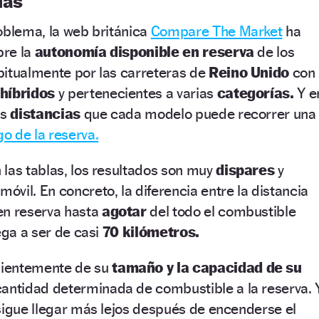
ias
oblema, la web británica
Compare The Market
ha
bre la
autonomía disponible en reserva
de los
bitualmente por las carreteras de
Reino Unido
con
 híbridos
y pertenecientes a varias
categorías.
Y e
as
distancias
que cada modelo puede recorrer una
go de la reserva.
las tablas, los resultados son muy
dispares
y
vil. En concreto, la diferencia entre la distancia
en reserva hasta
agotar
del todo el combustible
ega a ser de casi
70 kilómetros.
ientemente de su
tamaño y la capacidad de su
antidad determinada de combustible a la reserva. Y
sigue llegar más lejos después de encenderse el