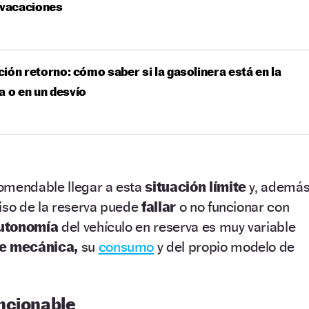
 vacaciones
ión retorno: cómo saber si la gasolinera está en la
a o en un desvío
omendable llegar a esta
situación límite
y, ademá
iso de la reserva puede
fallar
o no funcionar con
utonomía
del vehículo en reserva es muy variable
de mecánica,
su
consumo
y del propio modelo de
ncionable