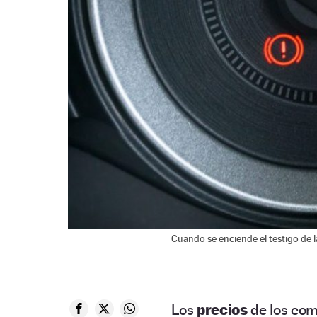
Cuando se enciende el testigo de l
Los
precios
de los com