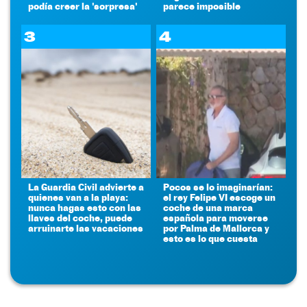
podía creer la 'sorpresa'
parece imposible
3
4
La Guardia Civil advierte a
Pocos se lo imaginarían:
quienes van a la playa:
el rey Felipe VI escoge un
nunca hagas esto con las
coche de una marca
llaves del coche, puede
española para moverse
arruinarte las vacaciones
por Palma de Mallorca y
esto es lo que cuesta