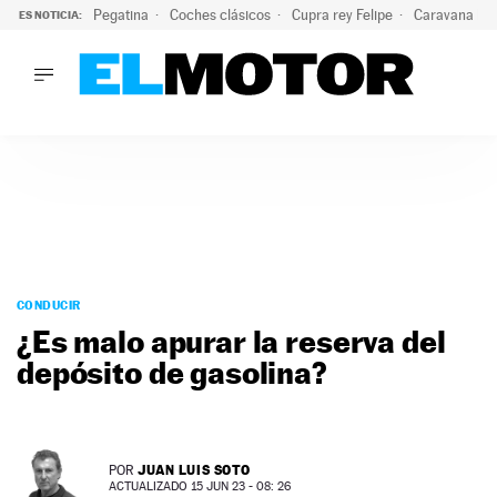
Pegatina
Coches clásicos
Cupra rey Felipe
Caravana lig
ES NOTICIA:
LO ÚLTIMO
¿Conocías esta pegatina de moda?: puede salvar tu coche d
LO ÚLTIMO
¿Conocías esta pegatina de moda?: puede salvar tu coche de
ACTUALIDAD
ELÉCTRICOS
CONDUCIR
PRUEBAS
Saltar
VIRALES
al
CONDUCIR
PODCAST
contenido
¿Es malo apurar la reserva del
MOTOS
depósito de gasolina?
TECNOLOGÍA
SUPERCOCHES
MOTORTV
PREMIOS
JUAN LUIS SOTO
POR
SERVICIOS
ACTUALIZADO 15 JUN 23 - 08: 26