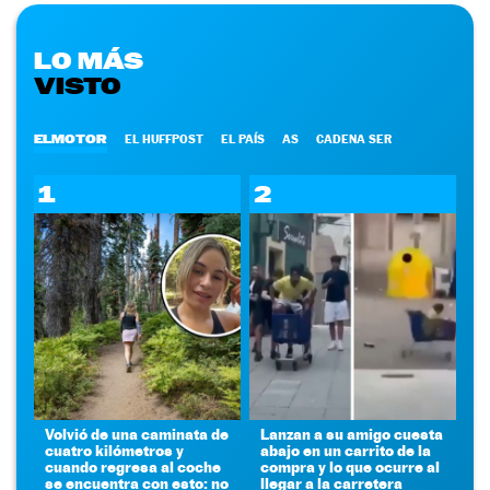
LO MÁS
VISTO
ELMOTOR
EL HUFFPOST
EL PAÍS
AS
CADENA SER
1
2
Volvió de una caminata de
Lanzan a su amigo cuesta
cuatro kilómetros y
abajo en un carrito de la
cuando regresa al coche
compra y lo que ocurre al
se encuentra con esto: no
llegar a la carretera