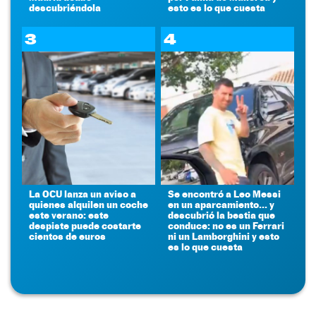
descubriéndola
esto es lo que cuesta
3
4
La OCU lanza un aviso a
Se encontró a Leo Messi
quienes alquilen un coche
en un aparcamiento... y
este verano: este
descubrió la bestia que
despiste puede costarte
conduce: no es un Ferrari
cientos de euros
ni un Lamborghini y esto
es lo que cuesta