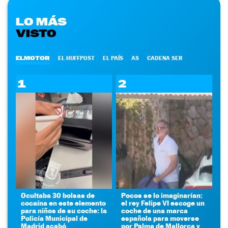
LO MÁS
VISTO
ELMOTOR
EL HUFFPOST
EL PAÍS
AS
CADENA SER
1
2
Ocultaba 30 bolsas de
Pocos se lo imaginarían:
cocaína en este elemento
el rey Felipe VI escoge un
para niños de su coche: la
coche de una marca
Policía Municipal de
española para moverse
Madrid acabó
por Palma de Mallorca y