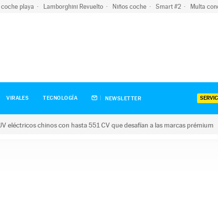
 coche playa
Lamborghini Revuelto
Niños coche
Smart #2
Multa con
SERVIC
VIRALES
TECNOLOGÍA
NEWSLETTER
V eléctricos chinos con hasta 551 CV que desafían a las marcas prémium
tricos chinos con hasta 551 CV que desafían a las marcas prém