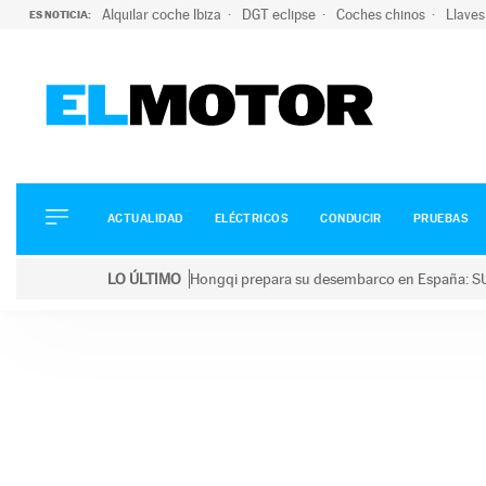
Alquilar coche Ibiza
DGT eclipse
Coches chinos
Llaves
ES NOTICIA:
ACTUALIDAD
ELÉCTRICOS
CONDUCIR
ACTUALIDAD
ELÉCTRICOS
CONDUCIR
PRUEBAS
PRUEBAS
Saltar
VIRALES
LO ÚLTIMO
Hongqi prepara su desembarco en España: SU
al
PODCAST
LO ÚLTIMO
Hongqi prepara su desembarco en España: SUV eléc
contenido
MOTOS
TECNOLOGÍA
SUPERCOCHES
MOTORTV
PREMIOS
SERVICIOS