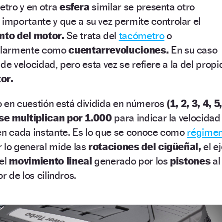
etro y en otra
esfera
similar se presenta otro
mportante y que a su vez permite controlar el
nto del motor.
Se trata del
tacómetro
o
ularmente como
cuentarrevoluciones.
En su caso
de velocidad, pero esta vez se refiere a la del propi
or.
o en cuestión está dividida en números
(1, 2, 3, 4, 5,
se multiplican por 1.000
para indicar la velocidad
n cada instante. Es lo que se conoce como
régime
r lo general mide las
rotaciones del cigüeñal,
el ej
 el
movimiento lineal
generado por los
pistones
al
or de los cilindros.