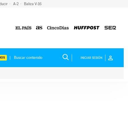
ducir
A-2
Baliza V-16
IOS
INICIAR SESIÓN
ium