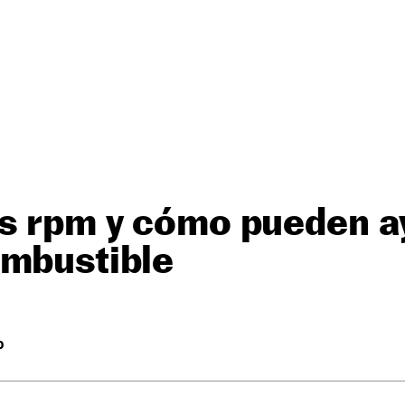
as rpm y cómo pueden a
ombustible
O