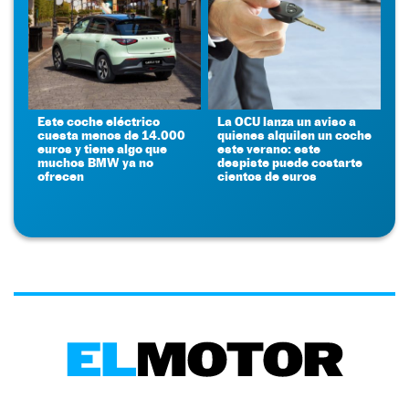
Este coche eléctrico
La OCU lanza un aviso a
cuesta menos de 14.000
quienes alquilen un coche
euros y tiene algo que
este verano: este
muchos BMW ya no
despiste puede costarte
ofrecen
cientos de euros