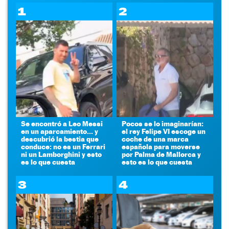
1
2
Se encontró a Leo Messi
Pocos se lo imaginarían:
en un aparcamiento... y
el rey Felipe VI escoge un
descubrió la bestia que
coche de una marca
conduce: no es un Ferrari
española para moverse
ni un Lamborghini y esto
por Palma de Mallorca y
es lo que cuesta
esto es lo que cuesta
3
4