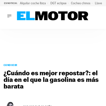
Alquilar coche Ibiza
DGT eclipse
Coches chinos
Llaves 
ES NOTICIA:
LO ÚLTIMO
Hongqi prepara su desembarco en España: SUV eléctricos c
LO ÚLTIMO
Hongqi prepara su desembarco en España: SUV eléctricos c
ACTUALIDAD
ELÉCTRICOS
CONDUCIR
PRUEBAS
Saltar
VIRALES
al
CONDUCIR
PODCAST
contenido
¿Cuándo es mejor repostar?: el
MOTOS
día en el que la gasolina es más
TECNOLOGÍA
barata
SUPERCOCHES
MOTORTV
PREMIOS
SERVICIOS