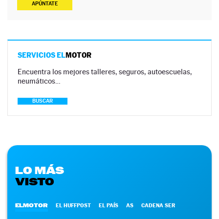
APÚNTATE
SERVICIOS EL
MOTOR
Encuentra los mejores talleres, seguros, autoescuelas,
neumáticos…
BUSCAR
LO MÁS
VISTO
ELMOTOR
EL HUFFPOST
EL PAÍS
AS
CADENA SER