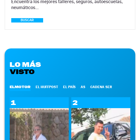
Encuentra los mejores talleres, seguros, autoescuelas,
neumáticos…
BUSCAR
LO MÁS
VISTO
ELMOTOR
EL HUFFPOST
EL PAÍS
AS
CADENA SER
1
2