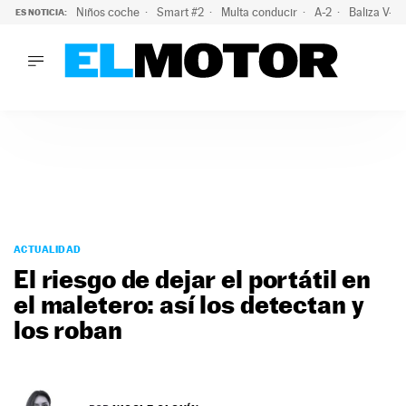
Niños coche
Smart #2
Multa conducir
A-2
Baliza V-1
ES NOTICIA:
LO ÚLTIMO
La OCU lanza un aviso a quienes alquilen un coche este vera
LO ÚLTIMO
La OCU lanza un aviso a quienes alquilen un coche este vera
ACTUALIDAD
ELÉCTRICOS
CONDUCIR
PRUEBAS
Saltar
VIRALES
al
ACTUALIDAD
PODCAST
contenido
El riesgo de dejar el portátil en
MOTOS
el maletero: así los detectan y
TECNOLOGÍA
los roban
SUPERCOCHES
MOTORTV
PREMIOS
SERVICIOS