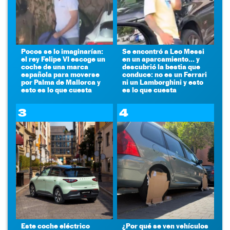
Pocos se lo imaginarían:
Se encontró a Leo Messi
el rey Felipe VI escoge un
en un aparcamiento... y
coche de una marca
descubrió la bestia que
española para moverse
conduce: no es un Ferrari
por Palma de Mallorca y
ni un Lamborghini y esto
esto es lo que cuesta
es lo que cuesta
3
4
Este coche eléctrico
¿Por qué se ven vehículos