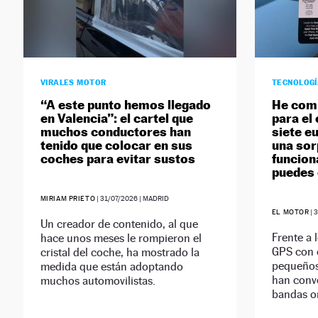
VIRALES MOTOR
TECNOLOG
“A este punto hemos llegado
He comp
en Valencia”: el cartel que
para el
muchos conductores han
siete e
tenido que colocar en sus
una sor
coches para evitar sustos
funciona
puedes 
MIRIAM PRIETO
|
31/07/2026
| MADRID
EL MOTOR
|
3
Un creador de contenido, al que
Frente a 
hace unos meses le rompieron el
GPS con 
cristal del coche, ha mostrado la
pequeños 
medida que están adoptando
han conve
muchos automovilistas.
bandas o