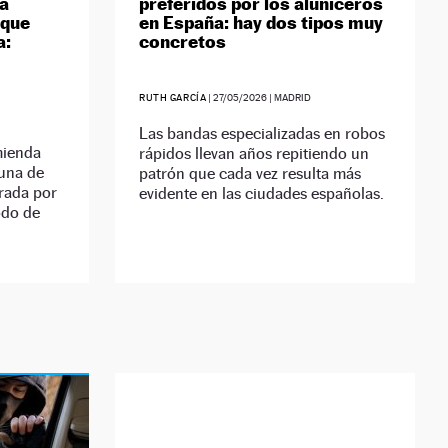
ia
preferidos por los aluniceros
 que
en España: hay dos tipos muy
a:
concretos
RUTH GARCÍA
|
27/05/2026
| MADRID
Las bandas especializadas en robos
mienda
rápidos llevan años repitiendo un
 una de
patrón que cada vez resulta más
trada por
evidente en las ciudades españolas.
odo de