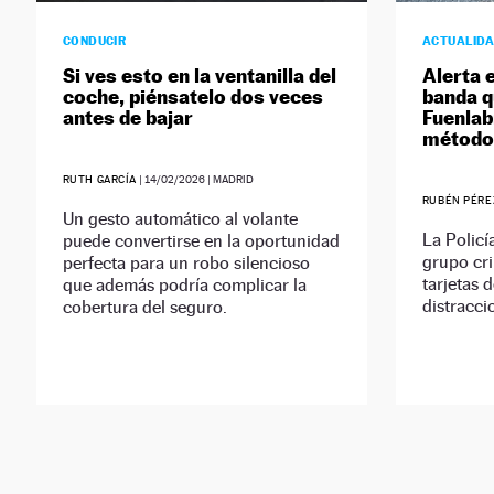
CONDUCIR
ACTUALID
Si ves esto en la ventanilla del
Alerta e
coche, piénsatelo dos veces
banda q
antes de bajar
Fuenlab
método 
RUTH GARCÍA
|
14/02/2026
| MADRID
RUBÉN PÉRE
Un gesto automático al volante
La Policí
puede convertirse en la oportunidad
grupo cri
perfecta para un robo silencioso
tarjetas 
que además podría complicar la
distracci
cobertura del seguro.