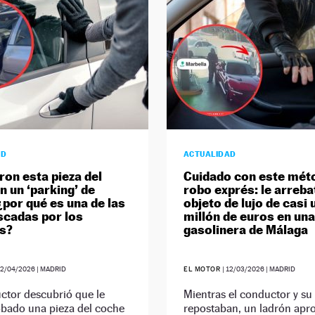
AD
ACTUALIDAD
ron esta pieza del
Cuidado con este mét
n un ‘parking’ de
robo exprés: le arreba
¿por qué es una de las
objeto de lujo de casi 
cadas por los
millón de euros en una
s?
gasolinera de Málaga
02/04/2026
| MADRID
EL MOTOR
|
12/03/2026
| MADRID
ctor descubrió que le
Mientras el conductor y su
obado una pieza del coche
repostaban, un ladrón apr