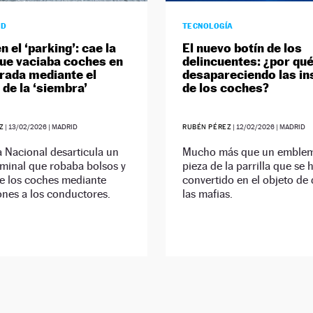
AD
TECNOLOGÍA
n el ‘parking’: cae la
El nuevo botín de los
ue vaciaba coches en
delincuentes: ¿por qu
rada mediante el
desapareciendo las in
de la ‘siembra’
de los coches?
Z
|
13/02/2026
| MADRID
RUBÉN PÉREZ
|
12/02/2026
| MADRID
a Nacional desarticula un
Mucho más que un emblem
minal que robaba bolsos y
pieza de la parrilla que se 
de los coches mediante
convertido en el objeto de
ones a los conductores.
las mafias.