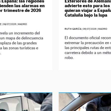
n España: las regiones
Exteriores de Aleman
ienden las alarmas en
advierte esto para los
er trimestre de 2026
quieran viajar a Españ
Cataluña bajo la lupa
Z
|
09/07/2026
| MADRID
RUTH GARCÍA
|
06/07/2026
| MADRID
revela un incremento del
El documento oficial reco
 un mapa de delincuencia
extremar la precaución en
splaza de las grandes
las principales rutas de en
a las zonas turísticas e
carretera debido a un mét
.
robo.