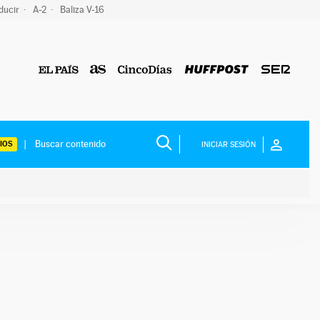
ducir
A-2
Baliza V-16
IOS
INICIAR SESIÓN
ium