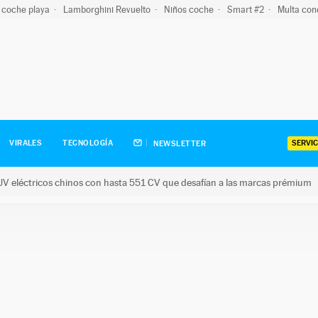
 coche playa
Lamborghini Revuelto
Niños coche
Smart #2
Multa con
SERVIC
VIRALES
TECNOLOGÍA
NEWSLETTER
V eléctricos chinos con hasta 551 CV que desafían a las marcas prémium
tricos chinos con hasta 551 CV que desafían a las marcas prém