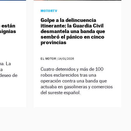
MOTORTV
Golpe a la delincuencia
é están
itinerante: la Guardia Civil
signias
desmantela una banda que
sembró el pánico en cinco
provincias
EL MOTOR
|
14/01/2026
a. La
Cuatro detenidos y más de 100
ha
robos esclarecidos tras una
 deseo de
operación contra una banda que
actuaba en gasolineras y comercios
del sureste español.