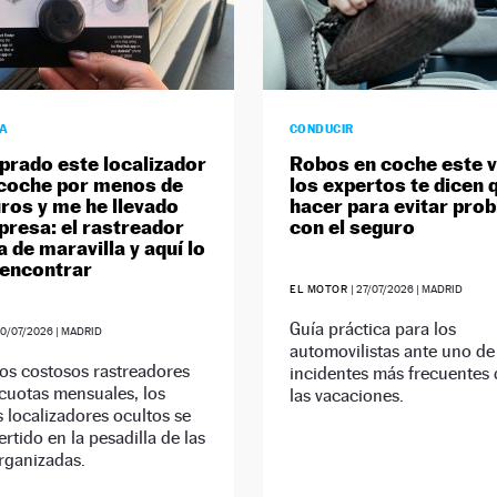
ÍA
CONDUCIR
rado este localizador
Robos en coche este 
 coche por menos de
los expertos te dicen 
uros y me he llevado
hacer para evitar pro
presa: el rastreador
con el seguro
 de maravilla y aquí lo
encontrar
EL MOTOR
|
27/07/2026
| MADRID
Guía práctica para los
0/07/2026
| MADRID
automovilistas ante uno de
los costosos rastreadores
incidentes más frecuentes
cuotas mensuales, los
las vacaciones.
localizadores ocultos se
rtido en la pesadilla de las
rganizadas.