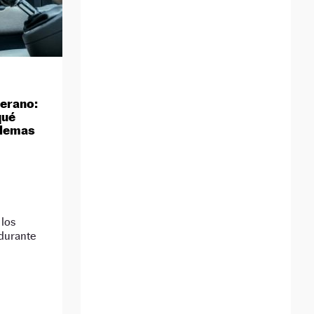
verano:
qué
blemas
 los
 durante