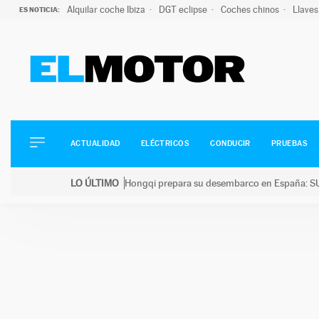
Alquilar coche Ibiza
DGT eclipse
Coches chinos
Llaves
ES NOTICIA:
ACTUALIDAD
ELÉCTRICOS
CONDUCIR
ACTUALIDAD
ELÉCTRICOS
CONDUCIR
PRUEBAS
PRUEBAS
Saltar
VIRALES
LO ÚLTIMO
Hongqi prepara su desembarco en España: SU
al
PODCAST
LO ÚLTIMO
Hongqi prepara su desembarco en España: SUV eléc
contenido
MOTOS
TECNOLOGÍA
SUPERCOCHES
MOTORTV
PREMIOS
SERVICIOS