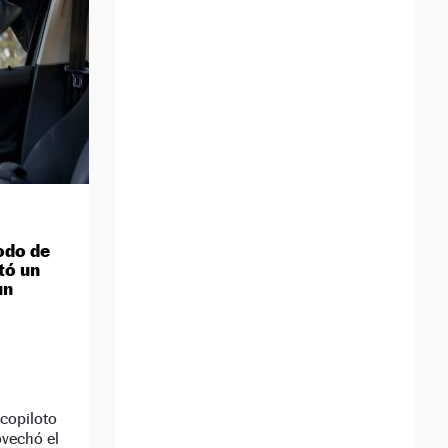
odo de
tó un
un
 copiloto
ovechó el