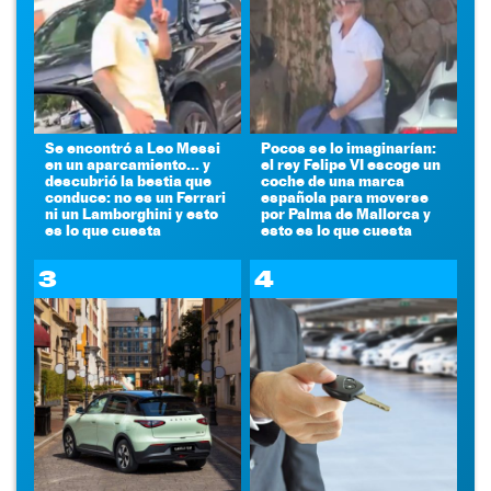
Se encontró a Leo Messi
Pocos se lo imaginarían:
en un aparcamiento... y
el rey Felipe VI escoge un
descubrió la bestia que
coche de una marca
conduce: no es un Ferrari
española para moverse
ni un Lamborghini y esto
por Palma de Mallorca y
es lo que cuesta
esto es lo que cuesta
3
4