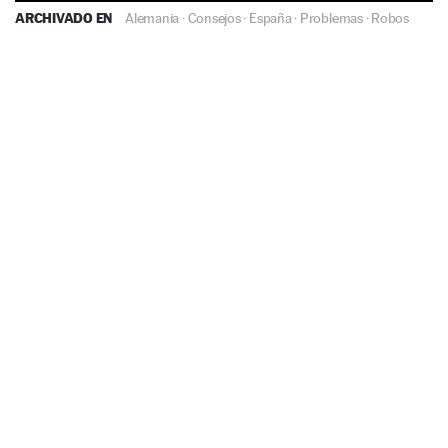
ARCHIVADO EN
Alemania
·
Consejos
·
España
·
Problemas
·
Robos