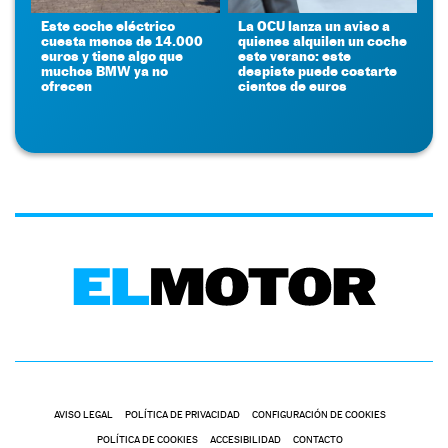
Este coche eléctrico
La OCU lanza un aviso a
cuesta menos de 14.000
quienes alquilen un coche
euros y tiene algo que
este verano: este
muchos BMW ya no
despiste puede costarte
ofrecen
cientos de euros
AVISO LEGAL
POLÍTICA DE PRIVACIDAD
CONFIGURACIÓN DE COOKIES
POLÍTICA DE COOKIES
ACCESIBILIDAD
CONTACTO