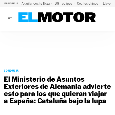
Alquilar coche Ibiza
DGT eclipse
Coches chinos
Llaves 
ES NOTICIA:
LO ÚLTIMO
Hongqi prepara su desembarco en España: SUV eléctricos c
LO ÚLTIMO
Hongqi prepara su desembarco en España: SUV eléctricos c
ACTUALIDAD
ELÉCTRICOS
CONDUCIR
PRUEBAS
Saltar
VIRALES
al
CONDUCIR
PODCAST
contenido
El Ministerio de Asuntos
MOTOS
Exteriores de Alemania advierte
TECNOLOGÍA
esto para los que quieran viajar
SUPERCOCHES
MOTORTV
a España: Cataluña bajo la lupa
PREMIOS
SERVICIOS