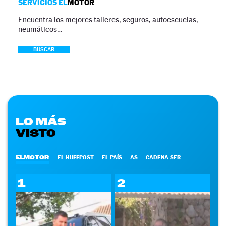
SERVICIOS EL
MOTOR
Encuentra los mejores talleres, seguros, autoescuelas,
neumáticos…
BUSCAR
LO MÁS
VISTO
ELMOTOR
EL HUFFPOST
EL PAÍS
AS
CADENA SER
1
2