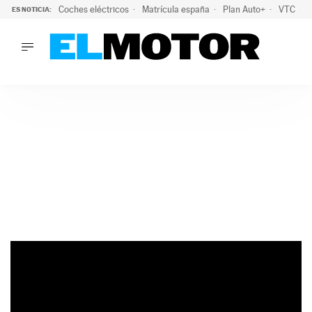
Coches eléctricos
Matrícula españa
Plan Auto+
VTC
ES NOTICIA:
LO ÚLTIMO
La Lista Blanca del Programa Auto+: todos los coches eléct
LO ÚLTIMO
La Lista Blanca del Programa Auto+: todos los coches eléctr
ACTUALIDAD
ELÉCTRICOS
CONDUCIR
PRUEBAS
Saltar
VIRALES
al
PODCAST
contenido
MOTOS
TECNOLOGÍA
SUPERCOCHES
MOTORTV
PREMIOS
SERVICIOS