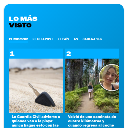
LO MÁS
VISTO
ELMOTOR
EL HUFFPOST
EL PAÍS
AS
CADENA SER
1
2
La Guardia Civil advierte a
Volvió de una caminata de
quienes van a la playa:
cuatro kilómetros y
nunca hagas esto con las
cuando regresa al coche