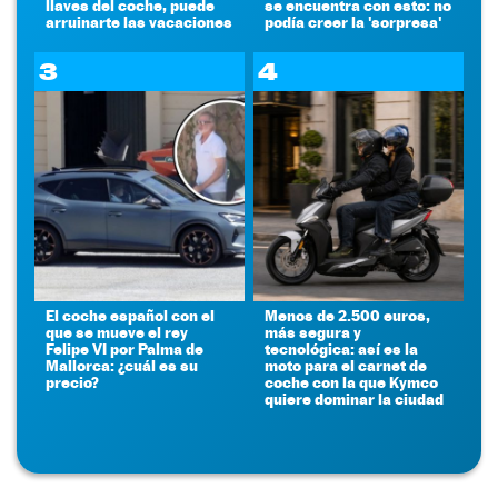
llaves del coche, puede
se encuentra con esto: no
arruinarte las vacaciones
podía creer la 'sorpresa'
3
4
El coche español con el
Menos de 2.500 euros,
que se mueve el rey
más segura y
Felipe VI por Palma de
tecnológica: así es la
Mallorca: ¿cuál es su
moto para el carnet de
precio?
coche con la que Kymco
quiere dominar la ciudad