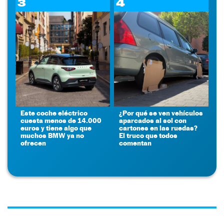
3
4
Este coche eléctrico
¿Por qué se ven vehículos
cuesta menos de 14.000
aparcados al sol con
euros y tiene algo que
cartones en las ruedas?
muchos BMW ya no
El truco que todos
ofrecen
comentan