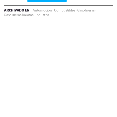
ARCHIVADO EN
Automoción
·
Combustibles
·
Gasolineras
·
Gasolineras baratas
·
Industria