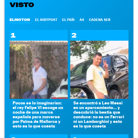
VISTO
ELMOTOR
EL HUFFPOST
EL PAÍS
AS
CADENA SER
1
2
Pocos se lo imaginarían:
Se encontró a Leo Messi
el rey Felipe VI escoge un
en un aparcamiento... y
coche de una marca
descubrió la bestia que
española para moverse
conduce: no es un Ferrari
por Palma de Mallorca y
ni un Lamborghini y esto
esto es lo que cuesta
es lo que cuesta