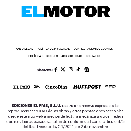
AVISO LEGAL
POLÍTICA DE PRIVACIDAD
CONFIGURACIÓN DE COOKIES
POLÍTICA DE COOKIES
ACCESIBILIDAD
CONTACTO
SÍGUENOS:
EDICIONES EL PAIS, S.L.U.
realiza una reserva expresa de las
reproducciones y usos de las obras y otras prestaciones accesibles
desde este sitio web a medios de lectura mecánica u otros medios
que resulten adecuados a tal fin de conformidad con el artículo 67.3
del Real Decreto-ley 24/2021, de 2 de noviembre.