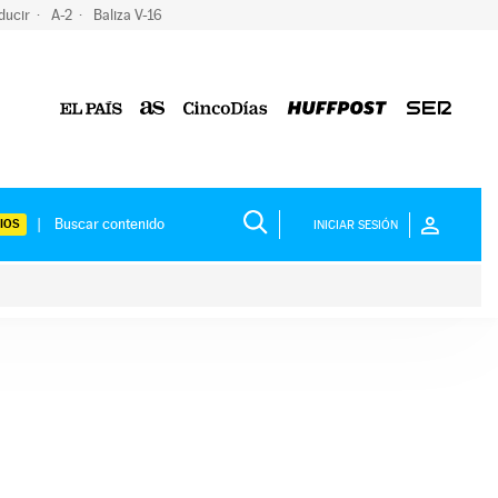
ducir
A-2
Baliza V-16
IOS
INICIAR SESIÓN
ium