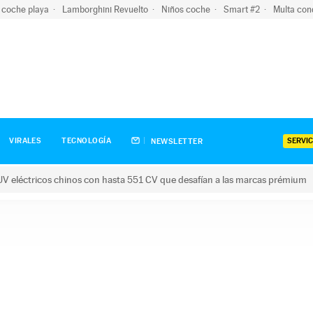
 coche playa
Lamborghini Revuelto
Niños coche
Smart #2
Multa con
SERVIC
VIRALES
TECNOLOGÍA
NEWSLETTER
V eléctricos chinos con hasta 551 CV que desafían a las marcas prémium
tricos chinos con hasta 551 CV que desafían a las marcas prém