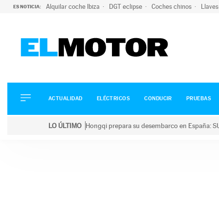
Alquilar coche Ibiza
DGT eclipse
Coches chinos
Llaves
ES NOTICIA:
ACTUALIDAD
ELÉCTRICOS
CONDUCIR
ACTUALIDAD
ELÉCTRICOS
CONDUCIR
PRUEBAS
PRUEBAS
Saltar
VIRALES
LO ÚLTIMO
Hongqi prepara su desembarco en España: SU
al
PODCAST
LO ÚLTIMO
Hongqi prepara su desembarco en España: SUV eléc
contenido
MOTOS
TECNOLOGÍA
SUPERCOCHES
MOTORTV
PREMIOS
SERVICIOS