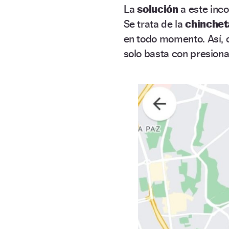
La
solución
a este inc
Se trata de la
chincheta
en todo momento. Así, ca
solo basta con presiona