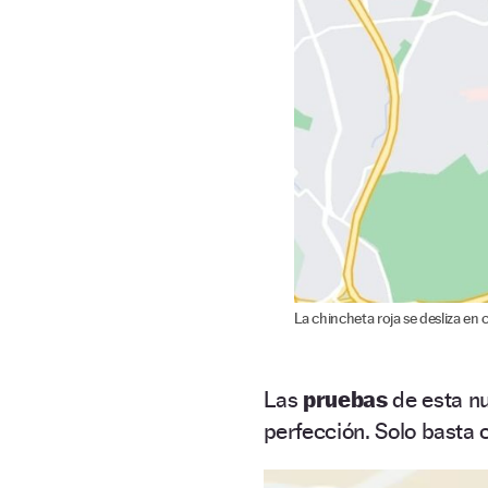
La chincheta roja se desliza en 
Las
pruebas
de esta n
perfección. Solo basta c