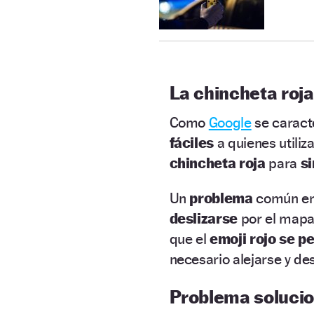
La chincheta roj
Como
Google
se caract
fáciles
a quienes utiliz
chincheta roja
para
si
Un
problema
común e
deslizarse
por el mapa 
que el
emoji rojo se pe
necesario alejarse y de
Problema soluci