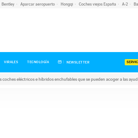
Bentley
Aparcar aeropuerto
Hongqi
Coches viejos España
A-2
Ba
SERVIC
VIRALES
TECNOLOGÍA
NEWSLETTER
s coches eléctricos e híbridos enchufables que se pueden acoger a las ayu
hes eléctricos e híbridos enchufables que se pueden acoger a la