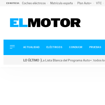
Coches eléctricos
Matrícula españa
Plan Auto+
VTC
ES NOTICIA:
ACTUALIDAD
ELÉCTRICOS
CONDUCIR
ACTUALIDAD
ELÉCTRICOS
CONDUCIR
PRUEBAS
PRUEBAS
Saltar
VIRALES
LO ÚLTIMO
La Lista Blanca del Programa Auto+: todos lo
al
PODCAST
LO ÚLTIMO
La Lista Blanca del Programa Auto+: todos los coc
contenido
MOTOS
TECNOLOGÍA
SUPERCOCHES
MOTORTV
PREMIOS
SERVICIOS