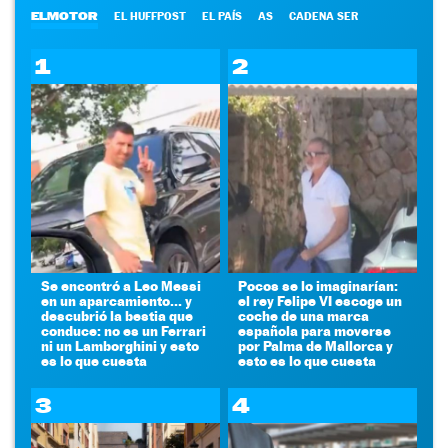
ELMOTOR
EL HUFFPOST
EL PAÍS
AS
CADENA SER
1
2
Se encontró a Leo Messi
Pocos se lo imaginarían:
en un aparcamiento... y
el rey Felipe VI escoge un
descubrió la bestia que
coche de una marca
conduce: no es un Ferrari
española para moverse
ni un Lamborghini y esto
por Palma de Mallorca y
es lo que cuesta
esto es lo que cuesta
3
4