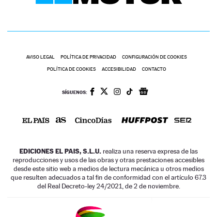
AVISO LEGAL
POLÍTICA DE PRIVACIDAD
CONFIGURACIÓN DE COOKIES
POLÍTICA DE COOKIES
ACCESIBILIDAD
CONTACTO
SÍGUENOS:
EDICIONES EL PAIS, S.L.U.
realiza una reserva expresa de las
reproducciones y usos de las obras y otras prestaciones accesibles
desde este sitio web a medios de lectura mecánica u otros medios
que resulten adecuados a tal fin de conformidad con el artículo 67.3
del Real Decreto-ley 24/2021, de 2 de noviembre.