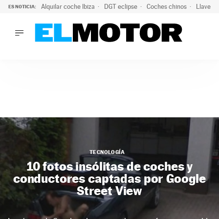
Alquilar coche Ibiza
DGT eclipse
Coches chinos
Llaves 
ES NOTICIA:
LO ÚLTIMO
El probable colapso tras el eclipse: la DGT prevé un millón 
LO ÚLTIMO
El probable colapso tras el eclipse: la DGT prevé un millón 
ACTUALIDAD
ELÉCTRICOS
CONDUCIR
PRUEBAS
Saltar
VIRALES
al
PODCAST
contenido
MOTOS
TECNOLOGÍA
TECNOLOGÍA
10 fotos insólitas de coches y
SUPERCOCHES
conductores captadas por Google
MOTORTV
Street View
PREMIOS
SERVICIOS