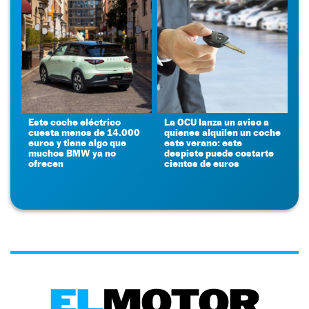
Este coche eléctrico
La OCU lanza un aviso a
cuesta menos de 14.000
quienes alquilen un coche
euros y tiene algo que
este verano: este
muchos BMW ya no
despiste puede costarte
ofrecen
cientos de euros