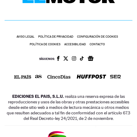
AVISO LEGAL
POLÍTICA DE PRIVACIDAD
CONFIGURACIÓN DE COOKIES
POLÍTICA DE COOKIES
ACCESIBILIDAD
CONTACTO
SÍGUENOS:
EDICIONES EL PAIS, S.L.U.
realiza una reserva expresa de las
reproducciones y usos de las obras y otras prestaciones accesibles
desde este sitio web a medios de lectura mecánica u otros medios
que resulten adecuados a tal fin de conformidad con el artículo 67.3
del Real Decreto-ley 24/2021, de 2 de noviembre.