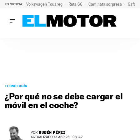
Volkswagen Touareg
Ruta 66
Caminata sorpresa
Gafas 
ES NOTICIA:
LO ÚLTIMO
Ni se te ocurra usar las gafas del eclipse al volante: el moti
LO ÚLTIMO
Ni se te ocurra usar las gafas del eclipse al volante: el motiv
ACTUALIDAD
ELÉCTRICOS
CONDUCIR
PRUEBAS
Saltar
VIRALES
al
TECNOLOGÍA
PODCAST
contenido
¿Por qué no se debe cargar el
MOTOS
móvil en el coche?
TECNOLOGÍA
SUPERCOCHES
MOTORTV
PREMIOS
RUBÉN PÉREZ
POR
SERVICIOS
ACTUALIZADO 13 ABR 23 - 08: 42