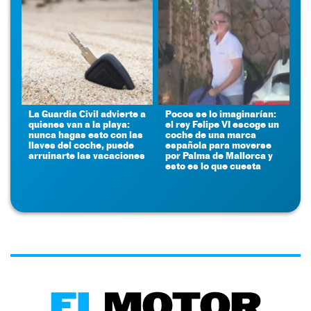
La Guardia Civil advierte a
Pocos se lo imaginarían:
quienes van a la playa:
el rey Felipe VI escoge un
nunca hagas esto con las
coche de una marca
llaves del coche, puede
española para moverse
arruinarte las vacaciones
por Palma de Mallorca y
esto es lo que cuesta