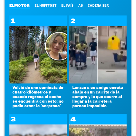
ELMOTOR
EL HUFFPOST
EL PAÍS
AS
CADENA SER
1
2
Volvió de una caminata de
Lanzan a su amigo cuesta
cuatro kilómetros y
abajo en un carrito de la
cuando regresa al coche
compra y lo que ocurre al
se encuentra con esto: no
llegar a la carretera
podía creer la 'sorpresa'
parece imposible
3
4