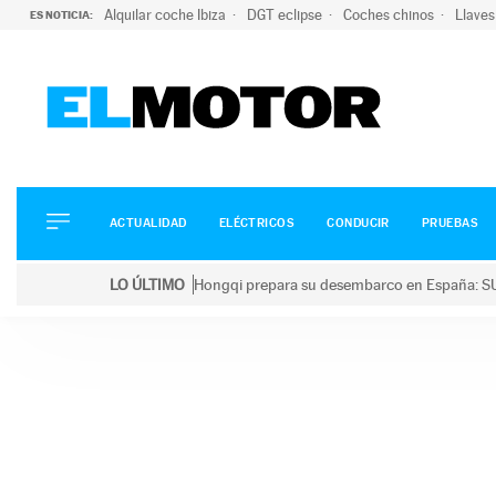
Alquilar coche Ibiza
DGT eclipse
Coches chinos
Llaves
ES NOTICIA:
ACTUALIDAD
ELÉCTRICOS
CONDUCIR
ACTUALIDAD
ELÉCTRICOS
CONDUCIR
PRUEBAS
PRUEBAS
Saltar
VIRALES
LO ÚLTIMO
Hongqi prepara su desembarco en España: SU
al
PODCAST
LO ÚLTIMO
Hongqi prepara su desembarco en España: SUV eléc
contenido
MOTOS
TECNOLOGÍA
SUPERCOCHES
MOTORTV
PREMIOS
SERVICIOS