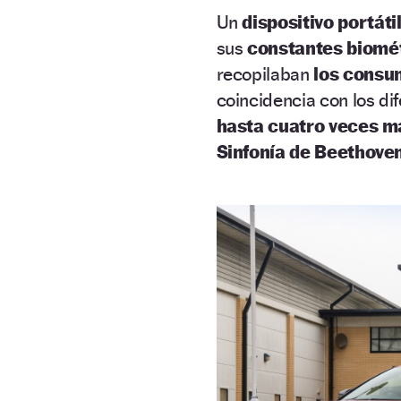
Un
dispositivo portát
sus
constantes biomét
recopilaban
los consu
coincidencia con los di
hasta cuatro veces má
Sinfonía de Beethove