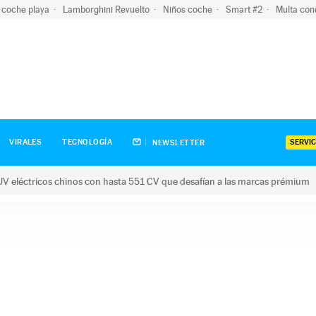
 coche playa
Lamborghini Revuelto
Niños coche
Smart #2
Multa con
SERVIC
VIRALES
TECNOLOGÍA
NEWSLETTER
V eléctricos chinos con hasta 551 CV que desafían a las marcas prémium
tricos chinos con hasta 551 CV que desafían a las marcas prém