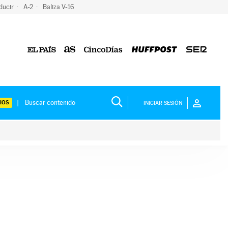
ducir
A-2
Baliza V-16
IOS
INICIAR SESIÓN
ium