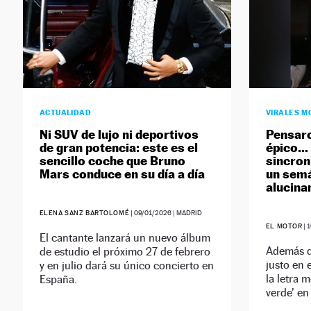
ACTUALIDAD
VIRALES M
Ni SUV de lujo ni deportivos
Pensaro
de gran potencia: este es el
épico… 
sencillo coche que Bruno
sincron
Mars conduce en su día a día
un semá
alucina
ELENA SANZ BARTOLOMÉ
|
09/01/2026
| MADRID
EL MOTOR
|
1
El cantante lanzará un nuevo álbum
Además d
de estudio el próximo 27 de febrero
justo en 
y en julio dará su único concierto en
la letra m
España.
verde’ en