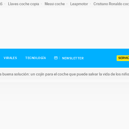
-16
Llaves coche copia
Messi coche
Leapmotor
Cristiano Ronaldo co
SERVIC
VIRALES
TECNOLOGÍA
NEWSLETTER
una buena solución: un cojín para el coche que puede salvar la vida de los niñ
ena solución: un cojín para el coche que puede salvar la vida de 