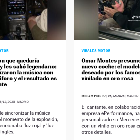
OTOR
VIRALES MOTOR
n que quedaría
Omar Montes presume
y les salió legendario:
nuevo coche: el mode
izaron la música con
deseado por los famo
foro y el resultado es
vinilado en oro rosa
nte
MIRIAM PRIETO
|
16/12/2025
| MADRID
6/12/2025
| MADRID
El cantante, en colaboraci
e sincronizar la música
empresa ePerformance, ha
el momento de la explosión,
personalizado su Mercedes
encionaba ‘luz roja’ y ‘luz
con un vinilo en oro rosa 
 inglés.
otros detalles.