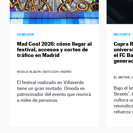
CONDUCIR
MOTORTV
Mad Cool 2026: cómo llegar al
Cupra R
festival, accesos y cortes de
univers
tráfico en Madrid
el FC B
genera
NICOLE OLGUÍN
|
09/07/2026
| MADRID
EL MOTOR
|
1
El festival realizado en Villaverde
Bajo el l
tiene un gran invitado. Omoda es
Streets”,
patrocinador del evento que reunirá
cultura u
a miles de personas.
reivindic
refuerza 