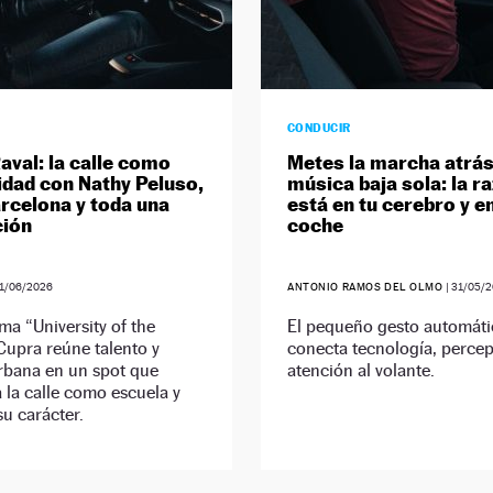
CONDUCIR
aval: la calle como
Metes la marcha atrás 
idad con Nathy Peluso,
música baja sola: la r
arcelona y toda una
está en tu cerebro y en
ción
coche
1/06/2026
ANTONIO RAMOS DEL OLMO
|
31/05/
ema “University of the
El pequeño gesto automát
 Cupra reúne talento y
conecta tecnología, percep
rbana en un spot que
atención al volante.
a la calle como escuela y
su carácter.