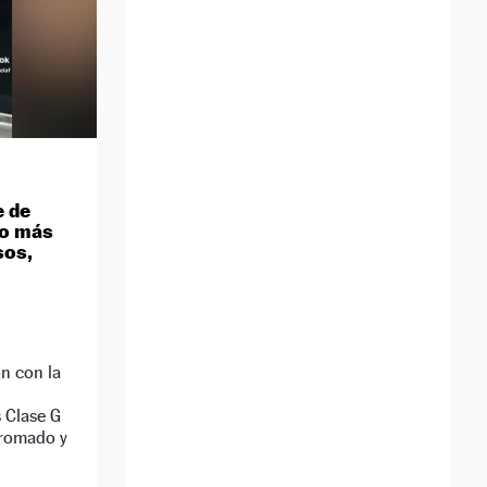
 de
lo más
sos,
ón con la
 Clase G
cromado y