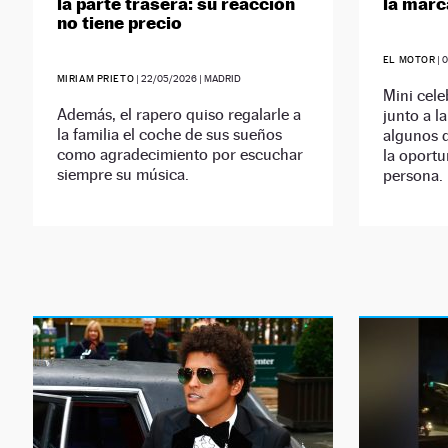
la parte trasera: su reacción
la marc
no tiene precio
EL MOTOR
|
0
MIRIAM PRIETO
|
22/05/2026
| MADRID
Mini cel
Además, el rapero quiso regalarle a
junto a l
la familia el coche de sus sueños
algunos d
como agradecimiento por escuchar
la oportu
siempre su música.
persona.