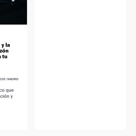
y la
azón
 tu
2026
| MADRID
ico que
ción y