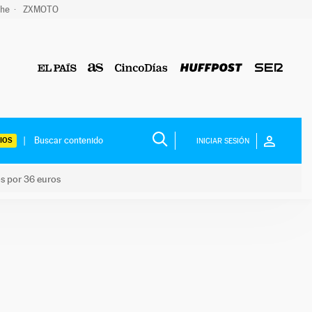
che
ZXMOTO
IOS
INICIAR SESIÓN
os por 36 euros
los niños por 36 euros