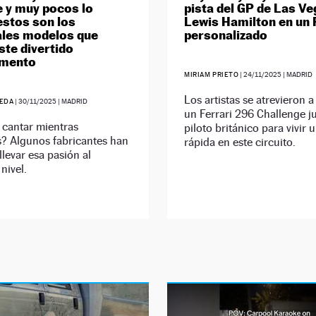
 y muy pocos lo
pista del GP de Las V
estos son los
Lewis Hamilton en un 
ales modelos que
personalizado
ste divertido
mento
MIRIAM PRIETO
|
24/11/2025
| MADRID
Los artistas se atrevieron a
EDA
|
30/11/2025
| MADRID
un Ferrari 296 Challenge ju
 cantar mientras
piloto británico para vivir 
? Algunos fabricantes han
rápida en este circuito.
llevar esa pasión al
nivel.