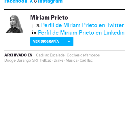
Facebook
,
X
o
Instagram
Miriam Prieto
Perfil de Miriam Prieto en Twitter
Perfil de Miriam Prieto en Linkedin
VER BIOGRAFÍA
ARCHIVADO EN
Cadillac Escalade
·
Coches de famosos
·
Dodge Durango SRT Hellcat
·
Drake
·
Música
·
Cadillac