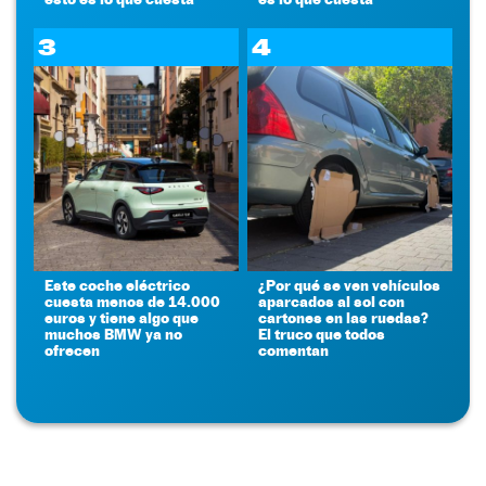
3
4
Este coche eléctrico
¿Por qué se ven vehículos
cuesta menos de 14.000
aparcados al sol con
euros y tiene algo que
cartones en las ruedas?
muchos BMW ya no
El truco que todos
ofrecen
comentan