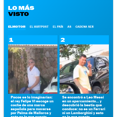
LO MÁS
VISTO
ELMOTOR
EL HUFFPOST
EL PAÍS
AS
CADENA SER
1
2
Pocos se lo imaginarían:
Se encontró a Leo Messi
el rey Felipe VI escoge un
en un aparcamiento... y
coche de una marca
descubrió la bestia que
española para moverse
conduce: no es un Ferrari
por Palma de Mallorca y
ni un Lamborghini y esto
esto es lo que cuesta
es lo que cuesta