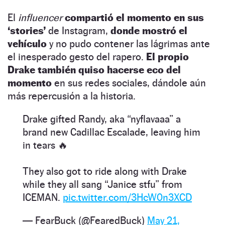
El
influencer
compartió el momento en sus
‘stories’
de Instagram,
donde mostró el
vehículo
y no pudo contener las lágrimas ante
el inesperado gesto del rapero.
El propio
Drake también quiso hacerse eco del
momento
en sus redes sociales, dándole aún
más repercusión a la historia.
Drake gifted Randy, aka “nyflavaaa” a
brand new Cadillac Escalade, leaving him
in tears 🔥
They also got to ride along with Drake
while they all sang “Janice stfu” from
ICEMAN.
pic.twitter.com/3HcW0n3XCD
— FearBuck (@FearedBuck)
May 21,