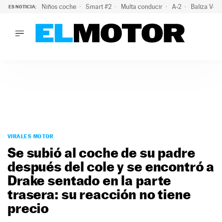
Niños coche
Smart #2
Multa conducir
A-2
Baliza V-1
ES NOTICIA:
LO ÚLTIMO
La policía advierte de este peligro y esta es una buena soluc
LO ÚLTIMO
La policía advierte de este peligro y esta es una buena soluci
ACTUALIDAD
ELÉCTRICOS
CONDUCIR
PRUEBAS
Saltar
VIRALES
al
VIRALES MOTOR
PODCAST
contenido
Se subió al coche de su padre
MOTOS
después del cole y se encontró a
TECNOLOGÍA
Drake sentado en la parte
SUPERCOCHES
MOTORTV
trasera: su reacción no tiene
PREMIOS
precio
SERVICIOS