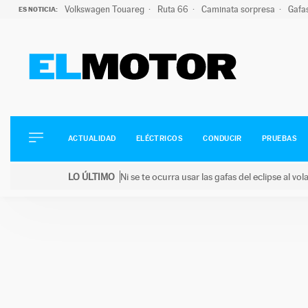
Volkswagen Touareg
Ruta 66
Caminata sorpresa
Gafa
ES NOTICIA:
ACTUALIDAD
ELÉCTRICOS
CONDUCIR
ACTUALIDAD
ELÉCTRICOS
CONDUCIR
PRUEBAS
PRUEBAS
Saltar
VIRALES
LO ÚLTIMO
Ni se te ocurra usar las gafas del eclipse al v
al
PODCAST
LO ÚLTIMO
Ni se te ocurra usar las gafas del eclipse al volant
contenido
MOTOS
TECNOLOGÍA
SUPERCOCHES
MOTORTV
PREMIOS
SERVICIOS