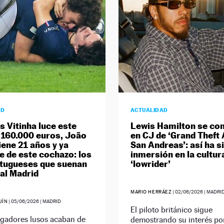
AD
ACTUALIDAD
s Vitinha luce este
Lewis Hamilton se con
 160.000 euros, João
en CJ de ‘Grand Theft 
iene 21 años y ya
San Andreas’: así ha s
 de este cochazo: los
inmersión en la cultur
tugueses que suenan
‘lowrider’
eal Madrid
MARIO HERRÁEZ
|
02/06/2026
| MADRI
UÍN
|
05/06/2026
| MADRID
El piloto británico sigue
gadores lusos acaban de
demostrando su interés por