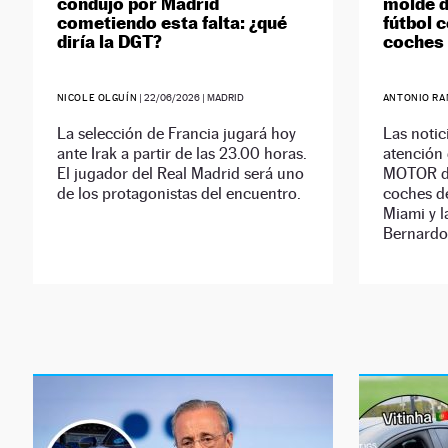
condujo por Madrid
molde d
cometiendo esta falta: ¿qué
fútbol 
diría la DGT?
coches 
NICOLE OLGUÍN
|
22/06/2026
| MADRID
ANTONIO RA
La selección de Francia jugará hoy
Las notic
ante Irak a partir de las 23.00 horas.
atención 
El jugador del Real Madrid será uno
MOTOR du
de los protagonistas del encuentro.
coches d
Miami y l
Bernardo 