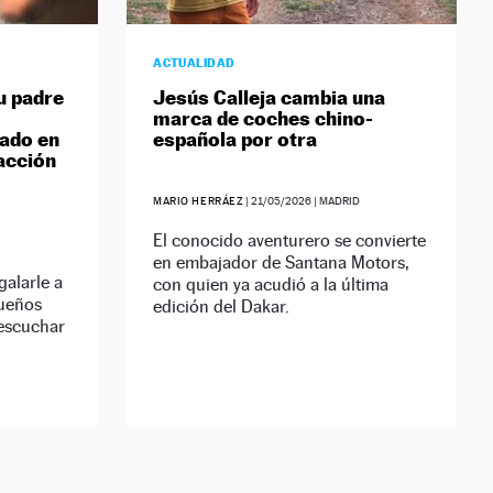
ACTUALIDAD
u padre
Jesús Calleja cambia una
marca de coches chino-
tado en
española por otra
eacción
MARIO HERRÁEZ
|
21/05/2026
| MADRID
El conocido aventurero se convierte
en embajador de Santana Motors,
galarle a
con quien ya acudió a la última
sueños
edición del Dakar.
escuchar