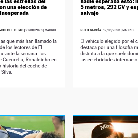
e las estrellas del
nadie esperaba esto: 
con una elección de
5 metros, 292 CV y esp
inesperada
salvaje
MOS DEL OLMO
|
21/06/2026
| MADRID
RUTH GARCÍA
|
12/06/2026
| MADRID
ias que más han llamado la
El vehículo elegido por el 
de los lectores de EL
destaca por una filosofía 
rante la semana: los
distinta a la que suele dom
e Cucurella, Ronaldinho en
las celebridades internacio
a historia del coche de
Silva.