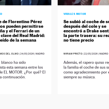
AD
VIRALES MOTOR
e de Florentino Pérez
Se subió al coche de s
os pueden permitirse
después del cole y se
a y el Ferrari de un
encontró a Drake sen
 clave del Real Madrid:
la parte trasera: su r
leído de la semana
no tiene precio
MOS DEL OLMO
|
24/05/2026
| MADRID
MIRIAM PRIETO
|
22/05/2026
| MADRID
 blanco ha sido
Además, el rapero quiso re
sta esta semana entre los
la familia el coche de sus 
 de EL MOTOR. ¿Por qué? El
como agradecimiento por 
a continuación.
siempre su música.