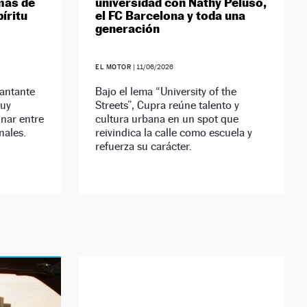
más de
universidad con Nathy Peluso,
íritu
el FC Barcelona y toda una
generación
EL MOTOR
|
11/06/2026
cantante
Bajo el lema “University of the
muy
Streets”, Cupra reúne talento y
inar entre
cultura urbana en un spot que
nales.
reivindica la calle como escuela y
refuerza su carácter.