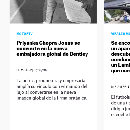
MOTORTV
VIRALES M
Priyanka Chopra Jonas se
Se enco
convierte en la nueva
un apa
embajadora global de Bentley
descubr
conduce
un Lamb
que cue
EL MOTOR
|
07/08/2026
La actriz, productora y empresaria
amplía su vínculo con el mundo del
MIRIAM PRI
lujo al convertirse en la nueva
El futbol
imagen global de la firma británica.
de una ti
dirigía j
el coche f