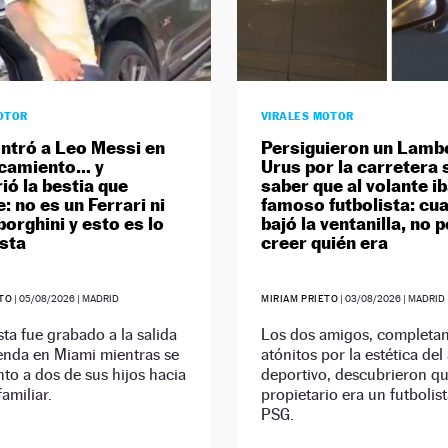
OTOR
VIRALES MOTOR
ntró a Leo Messi en
Persiguieron un Lamb
rcamiento… y
Urus por la carretera 
ió la bestia que
saber que al volante i
: no es un Ferrari ni
famoso futbolista: cu
orghini y esto es lo
bajó la ventanilla, no 
sta
creer quién era
ETO
|
05/08/2026
| MADRID
MIRIAM PRIETO
|
03/08/2026
| MADRID
ista fue grabado a la salida
Los dos amigos, completa
enda en Miami mientras se
atónitos por la estética de
unto a dos de sus hijos hacia
deportivo, descubrieron q
amiliar.
propietario era un futbolist
PSG.