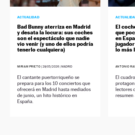
ACTUALIDAD
ACTUALID
Bad Bunny aterriza en Madrid
El coch
y desata la locura: sus coches
que poc
son el espectáculo que nadie
en Españ
vio venir (y uno de ellos podría
jugador
tenerlo cualquiera)
lo más 
MIRIAM PRIETO
|
29/05/2026
| MADRID
ANTONIO RA
El cantante puertorriqueño se
El cuadro
prepara para los 10 conciertos que
protagoni
ofrecerá en Madrid hasta mediados
lectores
de junio, un hito histórico en
resumen 
España.