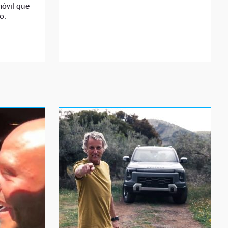
móvil que
o.