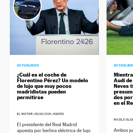
ACTUALIDAD
ACTUALID
¿Cuál es el coche de
Mientra
Florentino Pérez? Un modelo
Audi de
de lujo que muy pocos
Neves t
madridistas pueden
presume
permitirse
dos por
en el R
EL MOTOR
|
06/06/2026
| MADRID
NICOLE OLG
El presidente del Real Madrid
Ambos ju
apuesta por berlina eléctrica de lujo