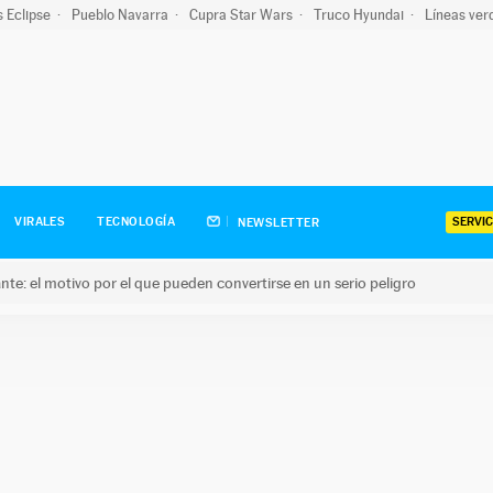
s Eclipse
Pueblo Navarra
Cupra Star Wars
Truco Hyundai
Líneas ver
SERVIC
VIRALES
TECNOLOGÍA
NEWSLETTER
olante: el motivo por el que pueden convertirse en un serio peligro
e: el motivo por el que pueden convertirse en un serio peligro