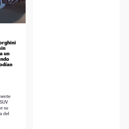
orghini
sin
ba un
ando
podían
mente
l SUV
ue su
a del