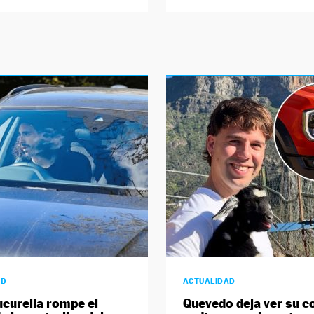
AD
ACTUALIDAD
curella rompe el
Quevedo deja ver su c