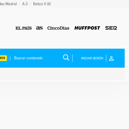
des Madrid
A-2
Baliza V-16
IOS
INICIAR SESIÓN