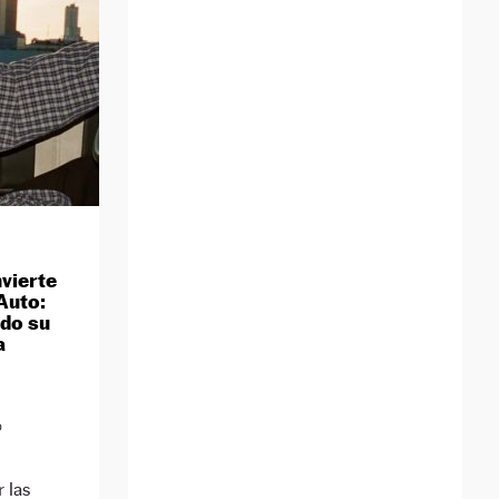
vierte
Auto:
ido su
a
D
 las