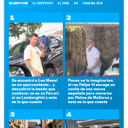
ELMOTOR
EL HUFFPOST
EL PAÍS
AS
CADENA SER
1
2
Se encontró a Leo Messi
Pocos se lo imaginarían:
en un aparcamiento... y
el rey Felipe VI escoge un
descubrió la bestia que
coche de una marca
conduce: no es un Ferrari
española para moverse
ni un Lamborghini y esto
por Palma de Mallorca y
es lo que cuesta
esto es lo que cuesta
3
4