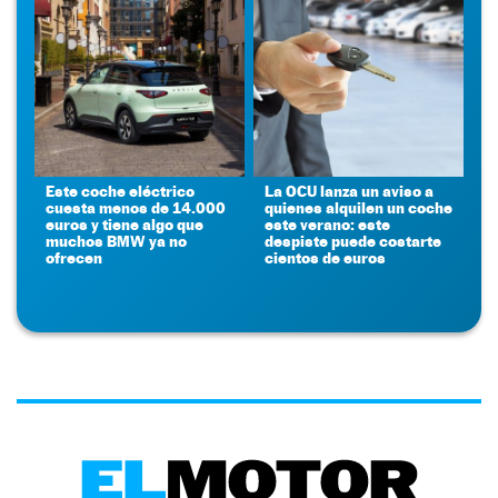
Este coche eléctrico
La OCU lanza un aviso a
cuesta menos de 14.000
quienes alquilen un coche
euros y tiene algo que
este verano: este
muchos BMW ya no
despiste puede costarte
ofrecen
cientos de euros