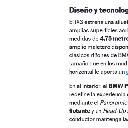
Diseño y tecnolo
El iX3 estrena una silu
amplias superficies acr
medidas de
4,75 metro
amplio maletero dispo
clásicos riñones de BM
tamaño que en los mode
horizontal le aporta un
En el interior, el
BMW Pa
redefine la experiencia 
mediante el
Panoramic 
flotante
y un
Head-Up 
conductor mantenga las 