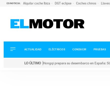
Alquilar coche Ibiza
DGT eclipse
Coches chinos
Llaves
ES NOTICIA:
ACTUALIDAD
ELÉCTRICOS
CONDUCIR
ACTUALIDAD
ELÉCTRICOS
CONDUCIR
PRUEBAS
PRUEBAS
Saltar
VIRALES
LO ÚLTIMO
Hongqi prepara su desembarco en España: SU
al
PODCAST
LO ÚLTIMO
Hongqi prepara su desembarco en España: SUV eléc
contenido
MOTOS
TECNOLOGÍA
SUPERCOCHES
MOTORTV
PREMIOS
SERVICIOS