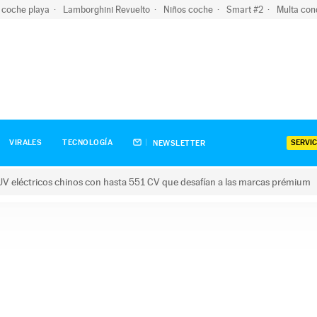
 coche playa
Lamborghini Revuelto
Niños coche
Smart #2
Multa con
SERVIC
VIRALES
TECNOLOGÍA
NEWSLETTER
V eléctricos chinos con hasta 551 CV que desafían a las marcas prémium
tricos chinos con hasta 551 CV que desafían a las marcas prém