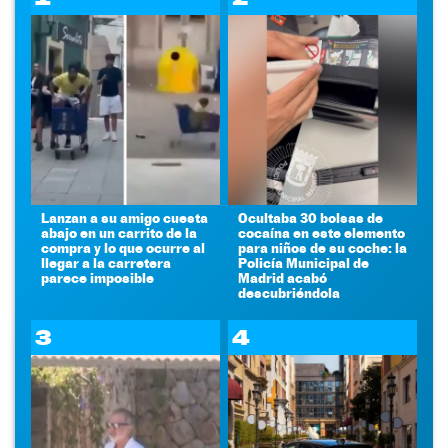
Lanzan a su amigo cuesta
Ocultaba 30 bolsas de
abajo en un carrito de la
cocaína en este elemento
compra y lo que ocurre al
para niños de su coche: la
llegar a la carretera
Policía Municipal de
parece imposible
Madrid acabó
descubriéndola
3
4