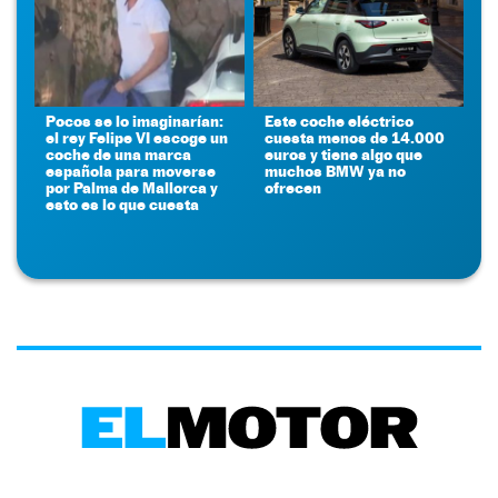
Pocos se lo imaginarían:
Este coche eléctrico
el rey Felipe VI escoge un
cuesta menos de 14.000
coche de una marca
euros y tiene algo que
española para moverse
muchos BMW ya no
por Palma de Mallorca y
ofrecen
esto es lo que cuesta