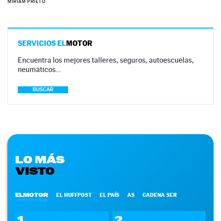
MIRIAM PRIETO
SERVICIOS EL
MOTOR
Encuentra los mejores talleres, seguros, autoescuelas,
neumáticos…
BUSCAR
LO MÁS
VISTO
ELMOTOR
EL HUFFPOST
EL PAÍS
AS
CADENA SER
1
2