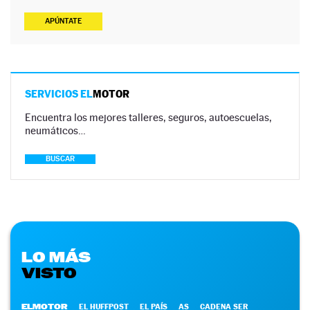
APÚNTATE
SERVICIOS EL
MOTOR
Encuentra los mejores talleres, seguros, autoescuelas,
neumáticos…
BUSCAR
LO MÁS
VISTO
ELMOTOR
EL HUFFPOST
EL PAÍS
AS
CADENA SER