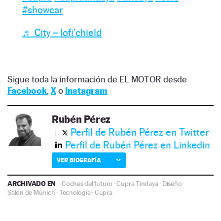
#showcar
♬ City – lofi’chield
Sigue toda la información de EL MOTOR desde
Facebook
,
X
o
Instagram
Rubén Pérez
Perfil de Rubén Pérez en Twitter
Perfil de Rubén Pérez en Linkedin
VER BIOGRAFÍA
ARCHIVADO EN
Coches del futuro
·
Cupra Tindaya
·
Diseño
·
Salón de Múnich
·
Tecnología
·
Cupra