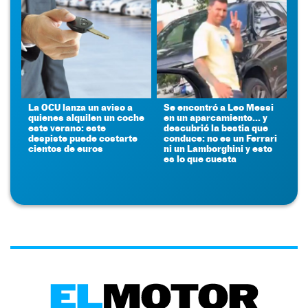
La OCU lanza un aviso a
Se encontró a Leo Messi
quienes alquilen un coche
en un aparcamiento... y
este verano: este
descubrió la bestia que
despiste puede costarte
conduce: no es un Ferrari
cientos de euros
ni un Lamborghini y esto
es lo que cuesta