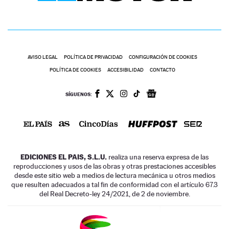
AVISO LEGAL
POLÍTICA DE PRIVACIDAD
CONFIGURACIÓN DE COOKIES
POLÍTICA DE COOKIES
ACCESIBILIDAD
CONTACTO
SÍGUENOS:
EDICIONES EL PAIS, S.L.U.
realiza una reserva expresa de las
reproducciones y usos de las obras y otras prestaciones accesibles
desde este sitio web a medios de lectura mecánica u otros medios
que resulten adecuados a tal fin de conformidad con el artículo 67.3
del Real Decreto-ley 24/2021, de 2 de noviembre.