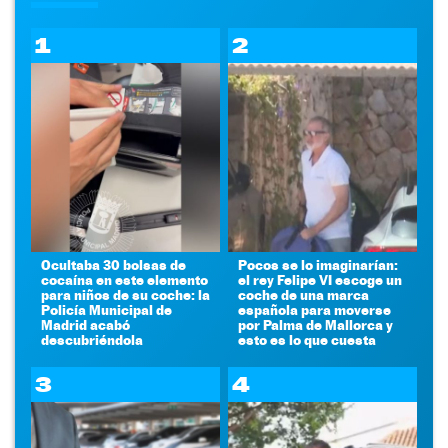
1
2
Ocultaba 30 bolsas de
Pocos se lo imaginarían:
cocaína en este elemento
el rey Felipe VI escoge un
para niños de su coche: la
coche de una marca
Policía Municipal de
española para moverse
Madrid acabó
por Palma de Mallorca y
descubriéndola
esto es lo que cuesta
3
4