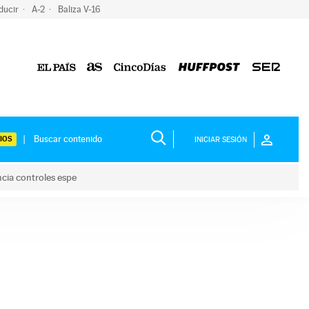
ducir
A-2
Baliza V-16
IOS
INICIAR SESIÓN
ncia controles espe
 y anuncia controles espe