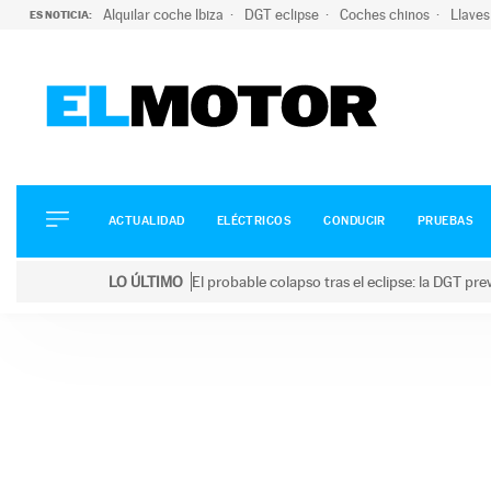
Alquilar coche Ibiza
DGT eclipse
Coches chinos
Llaves
ES NOTICIA:
ACTUALIDAD
ELÉCTRICOS
CONDUCIR
ACTUALIDAD
ELÉCTRICOS
CONDUCIR
PRUEBAS
PRUEBAS
Saltar
VIRALES
LO ÚLTIMO
El probable colapso tras el eclipse: la DGT p
al
PODCAST
LO ÚLTIMO
El probable colapso tras el eclipse: la DGT prevé u
contenido
MOTOS
TECNOLOGÍA
SUPERCOCHES
MOTORTV
PREMIOS
SERVICIOS