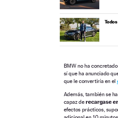
Todos 
BMW no ha concretado e
sí que ha anunciado qu
que le convertiría en el
Además, también se ha 
capaz de
recargase en
efectos prácticos, sup
adicional en 10 minutos