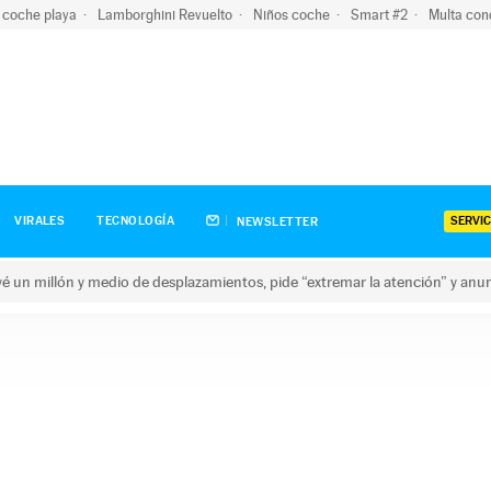
 coche playa
Lamborghini Revuelto
Niños coche
Smart #2
Multa con
SERVIC
VIRALES
TECNOLOGÍA
NEWSLETTER
revé un millón y medio de desplazamientos, pide “extremar la atención” y anu
n millón y medio de desplazamientos, pide “extremar la atención”