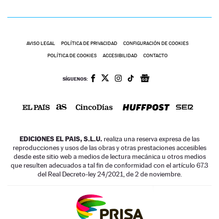
AVISO LEGAL
POLÍTICA DE PRIVACIDAD
CONFIGURACIÓN DE COOKIES
POLÍTICA DE COOKIES
ACCESIBILIDAD
CONTACTO
SÍGUENOS:
EDICIONES EL PAIS, S.L.U.
realiza una reserva expresa de las
reproducciones y usos de las obras y otras prestaciones accesibles
desde este sitio web a medios de lectura mecánica u otros medios
que resulten adecuados a tal fin de conformidad con el artículo 67.3
del Real Decreto-ley 24/2021, de 2 de noviembre.