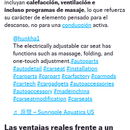
incluyan
calefacción, ventilación e
incluso programas de masaje
, lo que refuerza
su carácter de elemento pensado para el
descanso, no para una
conducción
activa.
@hunkha1
The electrically adjustable car seat has
functions such as massage, folding, and
one-touch adjustment.
#autoparts
#autodetail
#carseat
#installation
#carparts
#carpart
#carfactory
#carmods
#cartech
#cargadgets
#autoaccessories
#autoaccessory
#madeinchina
#carseatmodification
#carseats
♬ 原聲 – Sunripple Aquatics US
Las ventajas reales frente a un