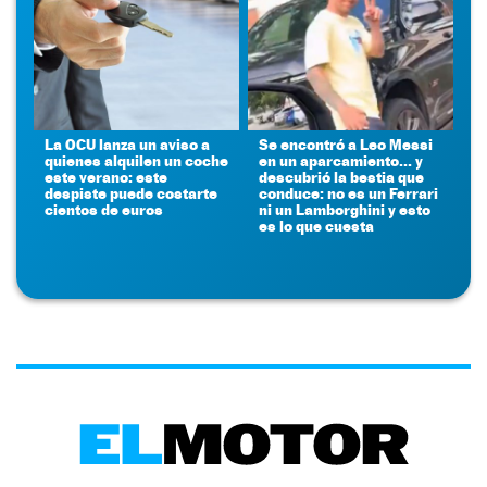
La OCU lanza un aviso a
Se encontró a Leo Messi
quienes alquilen un coche
en un aparcamiento... y
este verano: este
descubrió la bestia que
despiste puede costarte
conduce: no es un Ferrari
cientos de euros
ni un Lamborghini y esto
es lo que cuesta