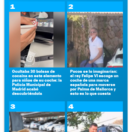
1
2
Ocultaba 30 bolsas de
Pocos se lo imaginarían:
cocaína en este elemento
el rey Felipe VI escoge un
para niños de su coche: la
coche de una marca
Policía Municipal de
española para moverse
Madrid acabó
por Palma de Mallorca y
descubriéndola
esto es lo que cuesta
3
4