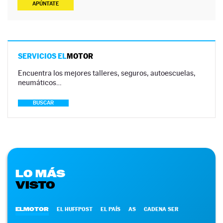
APÚNTATE
SERVICIOS EL
MOTOR
Encuentra los mejores talleres, seguros, autoescuelas,
neumáticos…
BUSCAR
LO MÁS
VISTO
ELMOTOR
EL HUFFPOST
EL PAÍS
AS
CADENA SER