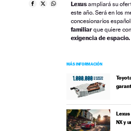
Lexus
ampliará su ofe
este año. Será en los m
concesionarios español
familiar
que quiere con
exigencia de espacio.
MÁS INFORMACIÓN
Toyota
garant
Lexus 
NX y u