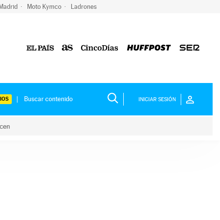
 Madrid
Moto Kymco
Ladrones
IOS
INICIAR SESIÓN
acen
lo hacen