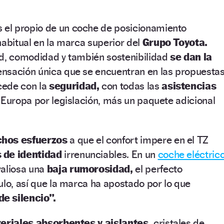
 el propio de un coche de posicionamiento
habitual en la marca superior del
Grupo Toyota.
ad, comodidad y también sostenibilidad
se dan la
ensación única que se encuentran en las propuesta
cede con la
seguridad,
con todas las
asistencias
 Europa por legislación, más un paquete adicional
hos esfuerzos
a que el confort impere en el TZ
 de identidad
irrenunciables. En un
coche eléctric
valiosa una
baja rumorosidad,
el perfecto
ulo, así que la marca ha apostado por lo que
e silencio”.
eriales absorbentes y aislantes,
cristales de