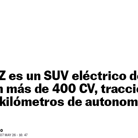
Z es un SUV eléctrico d
n más de 400 CV, tracció
 kilómetros de autonom
RO
7 MAY 26 - 16: 47