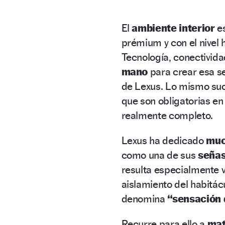
El
ambiente interior
es
prémium y con el nivel 
Tecnología, conectivid
mano
para crear esa s
de Lexus. Lo mismo su
que son obligatorias en
realmente completo.
Lexus ha dedicado
muc
como una de sus
señas
resulta especialmente 
aislamiento del habitác
denomina
“sensación d
Recurre para ello a
mat