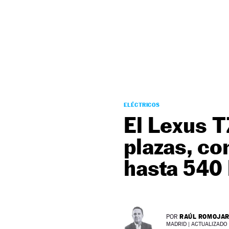
NEWSLETTER
SÍGUENOS
ELÉCTRICOS
El Lexus T
plazas, co
hasta 540
RAÚL ROMOJA
POR
MADRID |
ACTUALIZADO 0