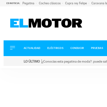
Pegatina
Coches clásicos
Cupra rey Felipe
Caravana l
ES NOTICIA:
ACTUALIDAD
ELÉCTRICOS
CONDUCIR
ACTUALIDAD
ELÉCTRICOS
CONDUCIR
PRUEBAS
PRUEBAS
Saltar
VIRALES
LO ÚLTIMO
¿Conocías esta pegatina de moda?: puede salv
al
PODCAST
LO ÚLTIMO
¿Conocías esta pegatina de moda?: puede salvar tu
contenido
MOTOS
TECNOLOGÍA
SUPERCOCHES
MOTORTV
PREMIOS
SERVICIOS