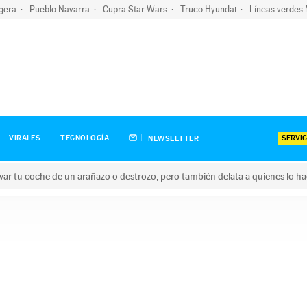
igera
Pueblo Navarra
Cupra Star Wars
Truco Hyundai
Líneas verdes
SERVIC
VIRALES
TECNOLOGÍA
NEWSLETTER
ar tu coche de un arañazo o destrozo, pero también delata a quienes lo h
 coche de un arañazo o destrozo, pero también delata a quienes 