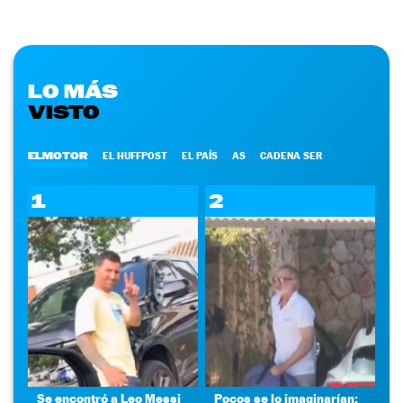
LO MÁS
VISTO
ELMOTOR
EL HUFFPOST
EL PAÍS
AS
CADENA SER
1
2
Se encontró a Leo Messi
Pocos se lo imaginarían: