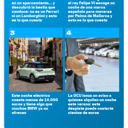
en un aparcamiento... y
el rey Felipe VI escoge un
descubrió la bestia que
coche de una marca
conduce: no es un Ferrari
española para moverse
ni un Lamborghini y esto
por Palma de Mallorca y
es lo que cuesta
esto es lo que cuesta
3
4
Este coche eléctrico
La OCU lanza un aviso a
cuesta menos de 14.000
quienes alquilen un coche
euros y tiene algo que
este verano: este
muchos BMW ya no
despiste puede costarte
ofrecen
cientos de euros