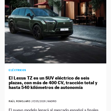
NEWSLETTER
SÍGUENOS
ELÉCTRICOS
El Lexus TZ es un SUV eléctrico de seis
plazas, con más de 400 CV, tracción total y
hasta 540 kilómetros de autonomía
RAÚL ROMOJARO
|
07/05/2026
| MADRID
El nuevo modelo legará al mercado español a finales