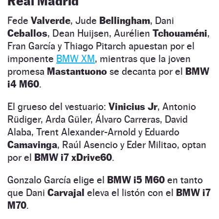
Real Madrid
Fede
Valverde
, Jude
Bellingham
, Dani
Ceballos
, Dean Huijsen, Aurélien
Tchouaméni
,
Fran García y Thiago Pitarch apuestan por el
imponente
BMW XM
, mientras que la joven
promesa
Mastantuono
se decanta por el
BMW
i4 M60
.
El grueso del vestuario:
Vinicius Jr
, Antonio
Rüdiger, Arda Güler, Álvaro Carreras, David
Alaba, Trent Alexander-Arnold y Eduardo
Camavinga
, Raúl Asencio y Eder Militao, optan
por el
BMW i7 xDrive60
.
Gonzalo García elige el
BMW i5 M60
en tanto
que Dani
Carvajal
eleva el listón con el
BMW i7
M70
.