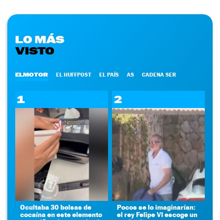
LO MÁS
VISTO
ELMOTOR
EL HUFFPOST
EL PAÍS
AS
CADENA SER
1
2
Ocultaba 30 bolsas de
Pocos se lo imaginarían:
cocaína en este elemento
el rey Felipe VI escoge un