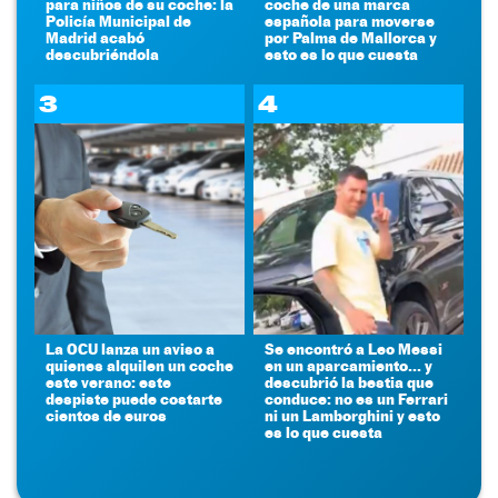
para niños de su coche: la
coche de una marca
Policía Municipal de
española para moverse
Madrid acabó
por Palma de Mallorca y
descubriéndola
esto es lo que cuesta
3
4
La OCU lanza un aviso a
Se encontró a Leo Messi
quienes alquilen un coche
en un aparcamiento... y
este verano: este
descubrió la bestia que
despiste puede costarte
conduce: no es un Ferrari
cientos de euros
ni un Lamborghini y esto
es lo que cuesta