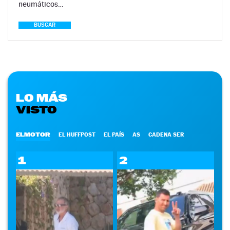
neumáticos…
BUSCAR
LO MÁS
VISTO
ELMOTOR
EL HUFFPOST
EL PAÍS
AS
CADENA SER
1
2