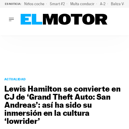
Niños coche
Smart #2
Multa conducir
A-2
Baliza V-1
ES NOTICIA:
LO ÚLTIMO
La OCU lanza un aviso a quienes alquilen un coche este vera
LO ÚLTIMO
La OCU lanza un aviso a quienes alquilen un coche este vera
ACTUALIDAD
ELÉCTRICOS
CONDUCIR
PRUEBAS
Saltar
VIRALES
al
ACTUALIDAD
PODCAST
contenido
Lewis Hamilton se convierte en
MOTOS
CJ de ‘Grand Theft Auto: San
TECNOLOGÍA
Andreas’: así ha sido su
SUPERCOCHES
MOTORTV
inmersión en la cultura
PREMIOS
‘lowrider’
SERVICIOS