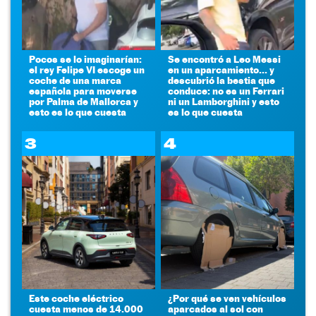
Pocos se lo imaginarían:
Se encontró a Leo Messi
el rey Felipe VI escoge un
en un aparcamiento... y
coche de una marca
descubrió la bestia que
española para moverse
conduce: no es un Ferrari
por Palma de Mallorca y
ni un Lamborghini y esto
esto es lo que cuesta
es lo que cuesta
3
4
Este coche eléctrico
¿Por qué se ven vehículos
cuesta menos de 14.000
aparcados al sol con