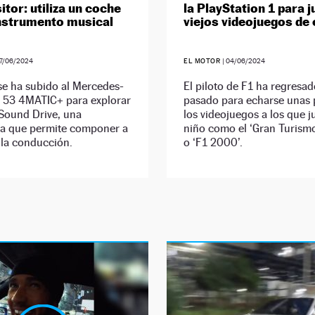
tor: utiliza un coche
la PlayStation 1 para j
nstrumento musical
viejos videojuegos de
7/06/2024
EL MOTOR
|
04/06/2024
 se ha subido al Mercedes-
El piloto de F1 ha regresad
53 4MATIC+ para explorar
pasado para echarse unas 
Sound Drive, una
los videojuegos a los que 
ía que permite componer a
niño como el ‘Gran Turismo’
 la conducción.
o ‘F1 2000’.