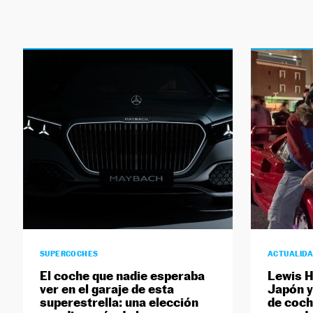
SUPERCOCHES
ACTUALID
El coche que nadie esperaba
Lewis H
ver en el garaje de esta
Japón y
superestrella: una elección
de coch