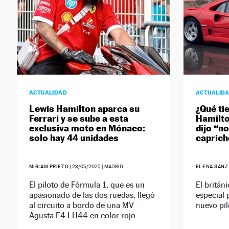
ACTUALIDAD
ACTUALID
Lewis Hamilton aparca su
¿Qué ti
Ferrari y se sube a esta
Hamilto
exclusiva moto en Mónaco:
dijo “n
solo hay 44 unidades
capric
MIRIAM PRIETO
|
23/05/2025
| MADRID
ELENA SANZ
El piloto de Fórmula 1, que es un
El britán
apasionado de las dos ruedas, llegó
especial
al circuito a bordo de una MV
nuevo pil
Agusta F4 LH44 en color rojo.