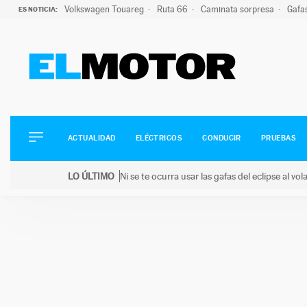
Volkswagen Touareg
Ruta 66
Caminata sorpresa
Gafa
ES NOTICIA:
ACTUALIDAD
ELÉCTRICOS
CONDUCIR
ACTUALIDAD
ELÉCTRICOS
CONDUCIR
PRUEBAS
PRUEBAS
Saltar
VIRALES
LO ÚLTIMO
Ni se te ocurra usar las gafas del eclipse al v
al
PODCAST
LO ÚLTIMO
Ni se te ocurra usar las gafas del eclipse al volant
contenido
MOTOS
TECNOLOGÍA
SUPERCOCHES
MOTORTV
PREMIOS
SERVICIOS