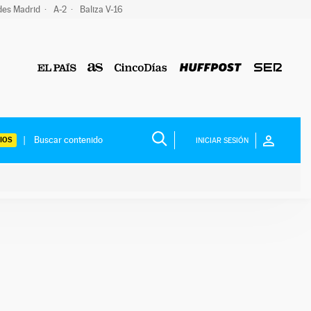
des Madrid
A-2
Baliza V-16
IOS
INICIAR SESIÓN