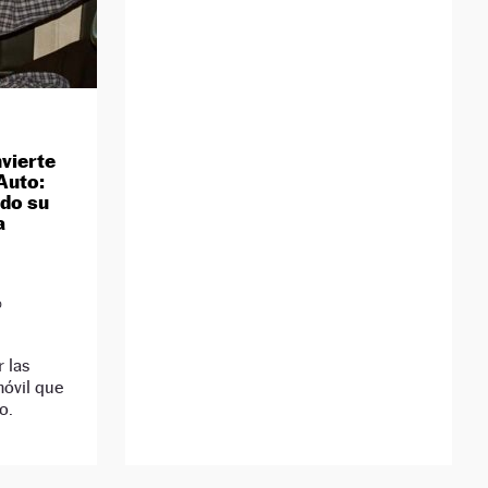
vierte
Auto:
ido su
a
D
 las
móvil que
o.