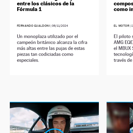
entre los clásicos de la
composi
Fórmula 1
como i
FERNANDO GUALDONI
|
06/11/2024
EL MOTOR
|
1
Un monoplaza utilizado por el
El piloto
campeón británico alcanza la cifra
AMG EQE 
más altas entre las pujas de estas
el MBUX 
piezas tan codiciadas como
tecnolog
especiales.
través de