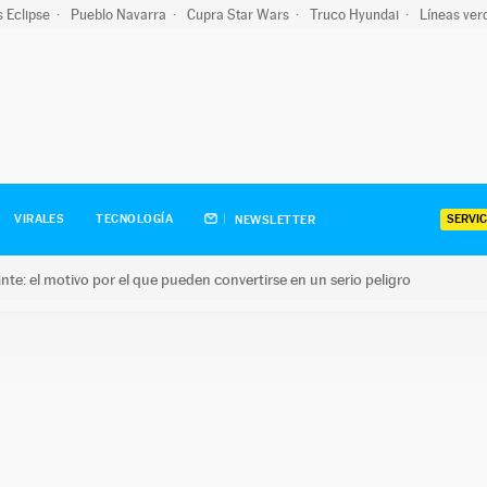
s Eclipse
Pueblo Navarra
Cupra Star Wars
Truco Hyundai
Líneas ver
SERVIC
VIRALES
TECNOLOGÍA
NEWSLETTER
olante: el motivo por el que pueden convertirse en un serio peligro
e: el motivo por el que pueden convertirse en un serio peligro