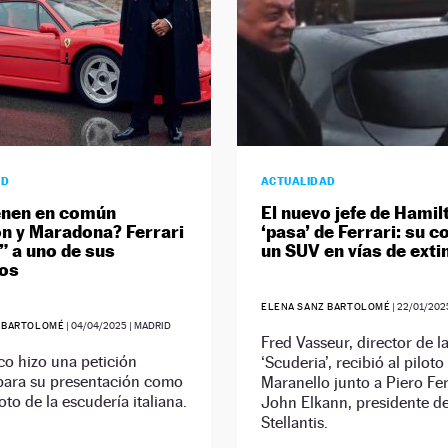
AD
ACTUALIDAD
enen en común
El nuevo jefe de Hamil
n y Maradona? Ferrari
‘pasa’ de Ferrari: su c
o” a uno de sus
un SUV en vías de exti
hos
ELENA SANZ BARTOLOMÉ
|
22/01/202
 BARTOLOMÉ
|
04/04/2025
| MADRID
Fred Vasseur, director de l
ico hizo una petición
‘Scuderia’, recibió al piloto
 para su presentación como
Maranello junto a Piero Fer
oto de la escudería italiana.
John Elkann, presidente d
Stellantis.