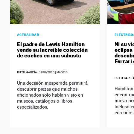
ACTUALIDAD
ELÉCTRICO
El padre de Lewis Hamilton
Ni su v
vende su increíble colección
eclipsa
de coches en una subasta
descubr
Ferrari 
RUTH GARCÍA
|
17/07/2026
| MADRID
RUTH GARCÍ
Una decisión inesperada permitirá
Hamilton 
descubrir piezas que muchos
encontra
aficionados solo habían visto en
nuevo pr
museos, catálogos o libros
incluso e
especializados.
cercanos 