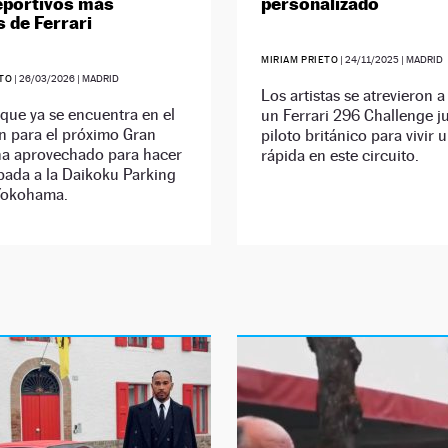
eportivos más
personalizado
s de Ferrari
MIRIAM PRIETO
|
24/11/2025
| MADRID
ETO
|
26/03/2026
| MADRID
Los artistas se atrevieron a
, que ya se encuentra en el
un Ferrari 296 Challenge ju
n para el próximo Gran
piloto británico para vivir 
ha aprovechado para hacer
rápida en este circuito.
pada a la Daikoku Parking
Yokohama.