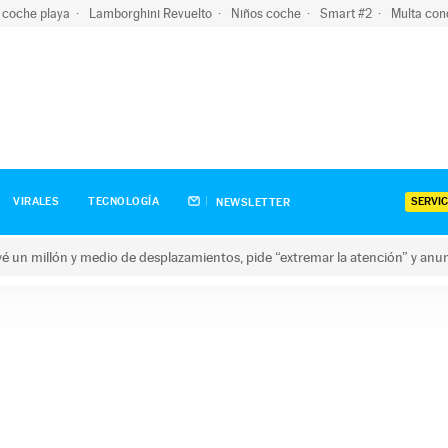
 coche playa
Lamborghini Revuelto
Niños coche
Smart #2
Multa con
SERVIC
VIRALES
TECNOLOGÍA
NEWSLETTER
revé un millón y medio de desplazamientos, pide “extremar la atención” y anu
n millón y medio de desplazamientos, pide “extremar la atención”