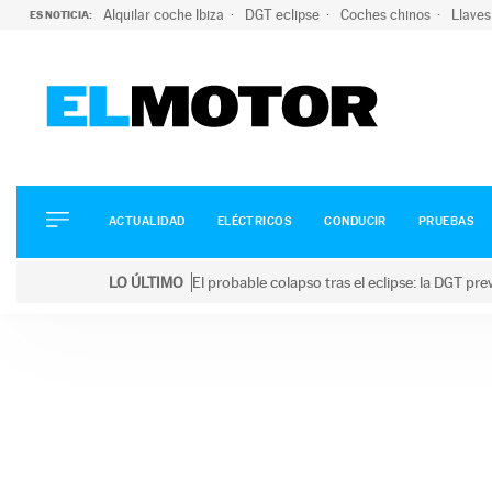
Alquilar coche Ibiza
DGT eclipse
Coches chinos
Llaves
ES NOTICIA:
ACTUALIDAD
ELÉCTRICOS
CONDUCIR
ACTUALIDAD
ELÉCTRICOS
CONDUCIR
PRUEBAS
PRUEBAS
Saltar
VIRALES
LO ÚLTIMO
El probable colapso tras el eclipse: la DGT p
al
PODCAST
LO ÚLTIMO
El probable colapso tras el eclipse: la DGT prevé u
contenido
MOTOS
TECNOLOGÍA
SUPERCOCHES
MOTORTV
PREMIOS
SERVICIOS