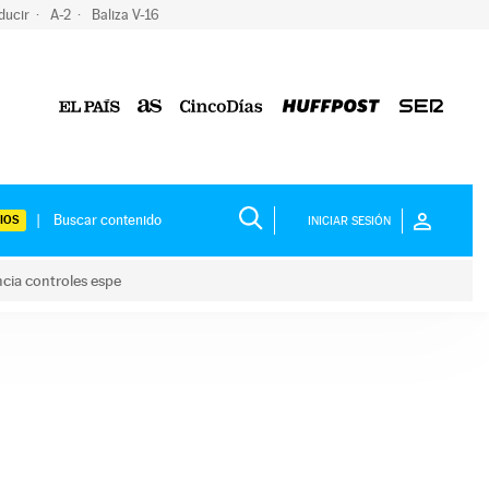
ducir
A-2
Baliza V-16
IOS
INICIAR SESIÓN
ncia controles espe
 y anuncia controles espe