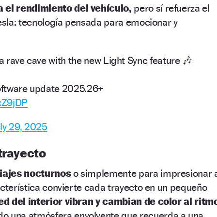
 el rendimiento del vehículo,
pero sí refuerza el
Tesla: tecnología pensada para emocionar y
 a rave cave with the new Light Sync feature 🎶
software update 2025.26+
QxZ9jDP
ly 29, 2025
trayecto
viajes nocturnos
o simplemente para impresionar 
acterística convierte cada trayecto en un pequeño
ed del interior vibran y cambian de color al ritm
o una atmósfera envolvente que recuerda a una