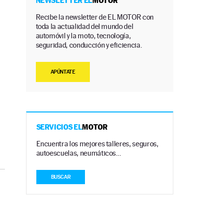
NEWSLETTER EL
MOTOR
Recibe la newsletter de EL MOTOR con
toda la actualidad del mundo del
automóvil y la moto, tecnología,
seguridad, conducción y eficiencia.
APÚNTATE
SERVICIOS EL
MOTOR
Encuentra los mejores talleres, seguros,
autoescuelas, neumáticos…
BUSCAR