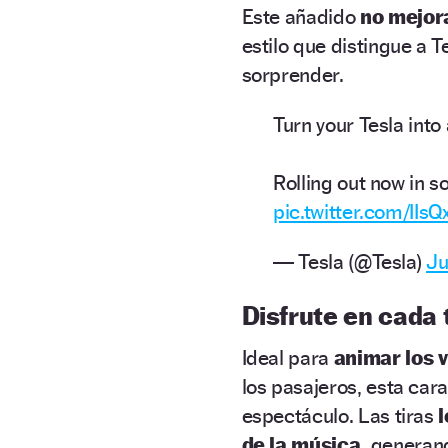
Este añadido
no mejora
estilo que distingue a 
sorprender.
Turn your Tesla into
Rolling out now in 
pic.twitter.com/IIs
— Tesla (@Tesla)
Ju
Disfrute en cada 
Ideal para
animar los 
los pasajeros, esta car
espectáculo. Las tiras
l
de la música,
generand