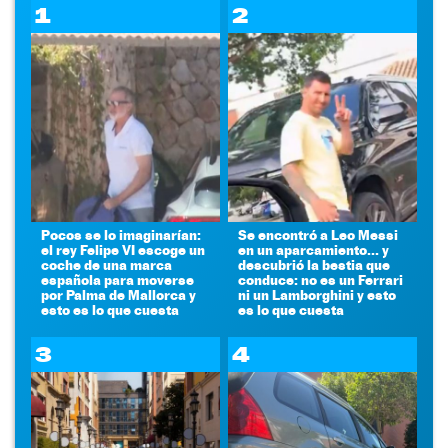
1
2
Pocos se lo imaginarían:
Se encontró a Leo Messi
el rey Felipe VI escoge un
en un aparcamiento... y
coche de una marca
descubrió la bestia que
española para moverse
conduce: no es un Ferrari
por Palma de Mallorca y
ni un Lamborghini y esto
esto es lo que cuesta
es lo que cuesta
3
4