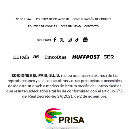
AVISO LEGAL
POLÍTICA DE PRIVACIDAD
CONFIGURACIÓN DE COOKIES
POLÍTICA DE COOKIES
ACCESIBILIDAD
CONTACTO
SÍGUENOS:
EDICIONES EL PAIS, S.L.U.
realiza una reserva expresa de las
reproducciones y usos de las obras y otras prestaciones accesibles
desde este sitio web a medios de lectura mecánica u otros medios
que resulten adecuados a tal fin de conformidad con el artículo 67.3
del Real Decreto-ley 24/2021, de 2 de noviembre.