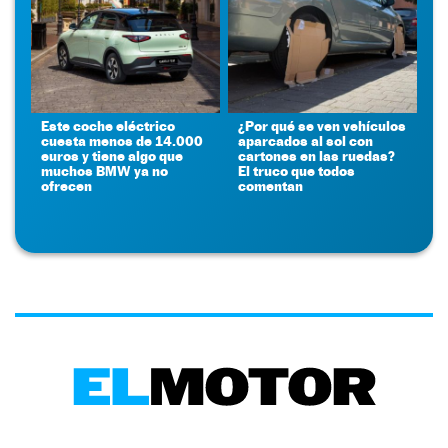
Este coche eléctrico
¿Por qué se ven vehículos
cuesta menos de 14.000
aparcados al sol con
euros y tiene algo que
cartones en las ruedas?
muchos BMW ya no
El truco que todos
ofrecen
comentan