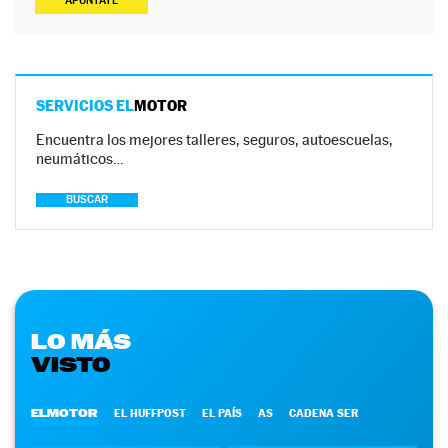
APÚNTATE
SERVICIOS EL
MOTOR
Encuentra los mejores talleres, seguros, autoescuelas,
neumáticos…
BUSCAR
LO MÁS
VISTO
ELMOTOR
EL HUFFPOST
EL PAÍS
AS
CADENA SER