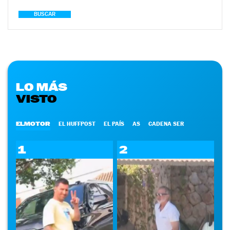
BUSCAR
LO MÁS
VISTO
ELMOTOR
EL HUFFPOST
EL PAÍS
AS
CADENA SER
1
2