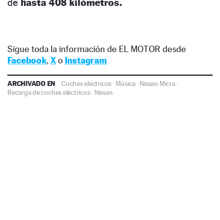
de
hasta 408 kilómetros.
Sigue toda la información de EL MOTOR desde
Facebook
,
X
o
Instagram
ARCHIVADO EN
Coches eléctricos
·
Música
·
Nissan Micra
·
Recarga de coches eléctricos
·
Nissan