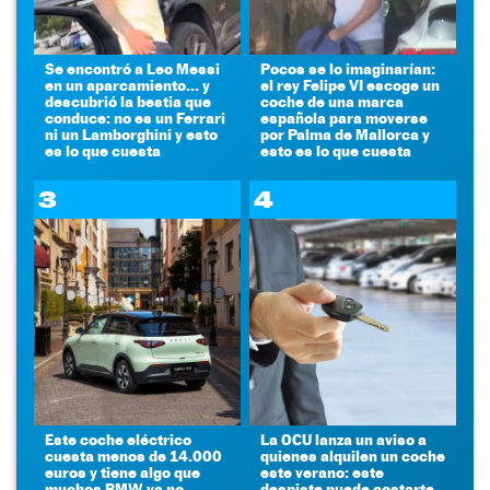
Se encontró a Leo Messi
Pocos se lo imaginarían:
en un aparcamiento... y
el rey Felipe VI escoge un
descubrió la bestia que
coche de una marca
conduce: no es un Ferrari
española para moverse
ni un Lamborghini y esto
por Palma de Mallorca y
es lo que cuesta
esto es lo que cuesta
3
4
Este coche eléctrico
La OCU lanza un aviso a
cuesta menos de 14.000
quienes alquilen un coche
euros y tiene algo que
este verano: este
muchos BMW ya no
despiste puede costarte