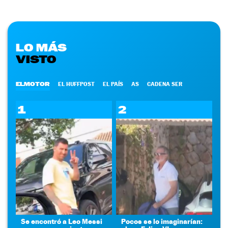
LO MÁS
VISTO
ELMOTOR
EL HUFFPOST
EL PAÍS
AS
CADENA SER
1
2
Se encontró a Leo Messi
Pocos se lo imaginarían: