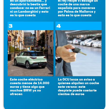
en un aparcamiento... y
el rey Felipe VI escoge un
descubrió la bestia que
coche de una marca
conduce: no es un Ferrari
española para moverse
ni un Lamborghini y esto
por Palma de Mallorca y
es lo que cuesta
esto es lo que cuesta
3
4
Este coche eléctrico
La OCU lanza un aviso a
cuesta menos de 14.000
quienes alquilen un coche
euros y tiene algo que
este verano: este
muchos BMW ya no
despiste puede costarte
ofrecen
cientos de euros