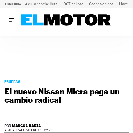
Alquilar coche Ibiza
DGT eclipse
Coches chinos
Llaves 
ES NOTICIA:
LO ÚLTIMO
El probable colapso tras el eclipse: la DGT prevé un millón 
LO ÚLTIMO
El probable colapso tras el eclipse: la DGT prevé un millón 
ACTUALIDAD
ELÉCTRICOS
CONDUCIR
PRUEBAS
Saltar
VIRALES
al
PRUEBAS
PODCAST
contenido
El nuevo Nissan Micra pega un
MOTOS
cambio radical
TECNOLOGÍA
SUPERCOCHES
MOTORTV
PREMIOS
MARCOS BAEZA
POR
SERVICIOS
ACTUALIZADO 20 ENE 17 - 12: 23