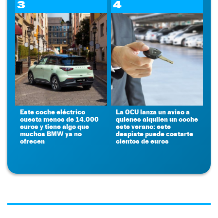
3
4
Este coche eléctrico
La OCU lanza un aviso a
cuesta menos de 14.000
quienes alquilen un coche
euros y tiene algo que
este verano: este
muchos BMW ya no
despiste puede costarte
ofrecen
cientos de euros