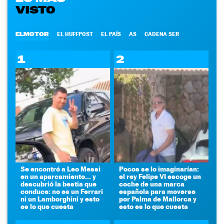
VISTO
ELMOTOR
EL HUFFPOST
EL PAÍS
AS
CADENA SER
1
2
Se encontró a Leo Messi
Pocos se lo imaginarían:
en un aparcamiento... y
el rey Felipe VI escoge un
descubrió la bestia que
coche de una marca
conduce: no es un Ferrari
española para moverse
ni un Lamborghini y esto
por Palma de Mallorca y
es lo que cuesta
esto es lo que cuesta