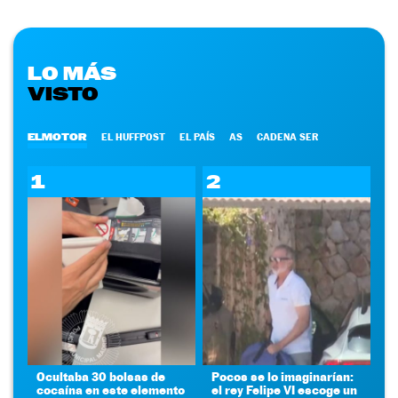
LO MÁS
VISTO
ELMOTOR
EL HUFFPOST
EL PAÍS
AS
CADENA SER
1
2
Ocultaba 30 bolsas de
Pocos se lo imaginarían:
cocaína en este elemento
el rey Felipe VI escoge un