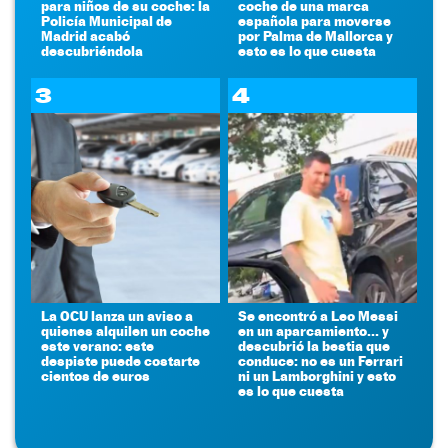
para niños de su coche: la
coche de una marca
Policía Municipal de
española para moverse
Madrid acabó
por Palma de Mallorca y
descubriéndola
esto es lo que cuesta
3
4
La OCU lanza un aviso a
Se encontró a Leo Messi
quienes alquilen un coche
en un aparcamiento... y
este verano: este
descubrió la bestia que
despiste puede costarte
conduce: no es un Ferrari
cientos de euros
ni un Lamborghini y esto
es lo que cuesta