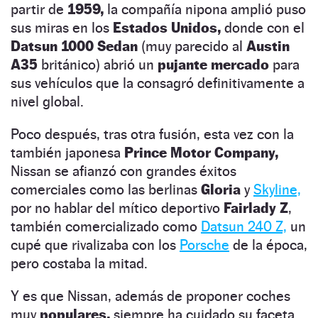
partir de
1959,
la compañía nipona amplió puso
sus miras en los
Estados Unidos,
donde con el
Datsun 1000 Sedan
(muy parecido al
Austin
A35
británico) abrió un
pujante mercado
para
sus vehículos que la consagró definitivamente a
nivel global.
Poco después, tras otra fusión, esta vez con la
también japonesa
Prince Motor
Company,
Nissan se afianzó con grandes éxitos
comerciales como las berlinas
Gloria
y
Skyline,
por no hablar del mítico deportivo
Fairlady Z
,
también comercializado como
Datsun 240 Z,
un
cupé que rivalizaba con los
Porsche
de la época,
pero costaba la mitad.
Y es que Nissan, además de proponer coches
muy
populares,
siempre ha cuidado su faceta