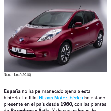
Nissan Leaf (2010)
España
no ha permanecido ajena a esta
historia. La filial
Nissan Motor Ibérica
ha estado
presente en el país desde
1980,
con las plantas
de
Barcelona
y
Ávila.
Y de sus cadenas de