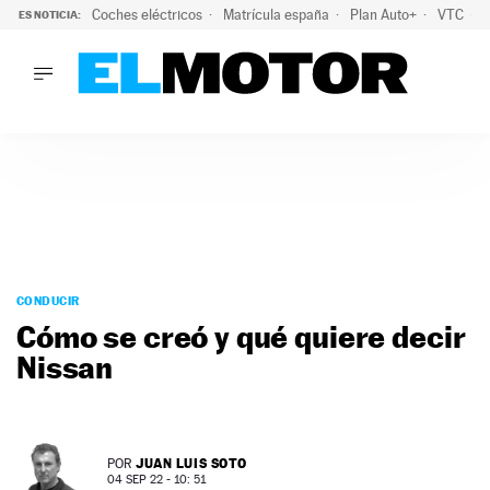
Coches eléctricos
Matrícula españa
Plan Auto+
VTC
ES NOTICIA:
LO ÚLTIMO
La Lista Blanca del Programa Auto+: todos los coches eléct
LO ÚLTIMO
La Lista Blanca del Programa Auto+: todos los coches eléctr
ACTUALIDAD
ELÉCTRICOS
CONDUCIR
PRUEBAS
Saltar
VIRALES
al
CONDUCIR
PODCAST
contenido
Cómo se creó y qué quiere decir
MOTOS
Nissan
TECNOLOGÍA
SUPERCOCHES
MOTORTV
PREMIOS
JUAN LUIS SOTO
POR
SERVICIOS
04 SEP 22 - 10: 51