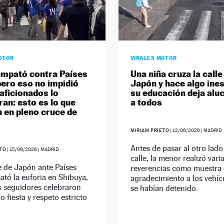
OTOR
VIRALES MOTOR
mpató contra Países
Una niña cruza la calle
pero eso no impidió
Japón y hace algo ine
 aficionados lo
su educación deja alu
ran: esto es lo que
a todos
n en pleno cruce de
MIRIAM PRIETO
|
12/06/2026
| MADRID
Antes de pasar al otro lado
ETO
|
15/06/2026
| MADRID
calle, la menor realizó vari
e de Japón ante Países
reverencias como muestra
ató la euforia en Shibuya,
agradecimiento a los vehíc
s seguidores celebraron
se habían detenido.
o fiesta y respeto estricto