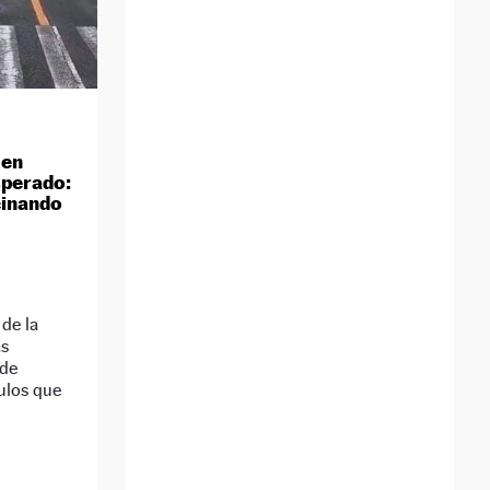
 en
sperado:
cinando
 de la
as
 de
ulos que