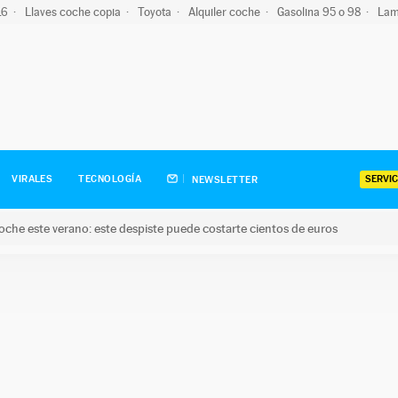
-16
Llaves coche copia
Toyota
Alquiler coche
Gasolina 95 o 98
Lam
SERVIC
VIRALES
TECNOLOGÍA
NEWSLETTER
oche este verano: este despiste puede costarte cientos de euros
este verano: este despiste puede costarte cientos de euros