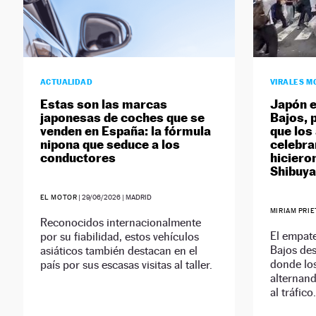
ACTUALIDAD
VIRALES M
Estas son las marcas
Japón e
japonesas de coches que se
Bajos, 
venden en España: la fórmula
que los
nipona que seduce a los
celebra
conductores
hiciero
Shibuya
EL MOTOR
|
29/06/2026
| MADRID
MIRIAM PRI
Reconocidos internacionalmente
El empat
por su fiabilidad, estos vehículos
Bajos des
asiáticos también destacan en el
donde lo
país por sus escasas visitas al taller.
alternand
al tráfico.