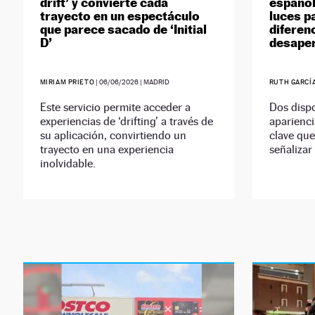
drift’ y convierte cada
español
trayecto en un espectáculo
luces p
que parece sacado de ‘Initial
diferen
D’
desaper
MIRIAM PRIETO
|
06/06/2026
| MADRID
RUTH GARCÍ
Este servicio permite acceder a
Dos dispo
experiencias de ‘drifting’ a través de
aparienci
su aplicación, convirtiendo un
clave qu
trayecto en una experiencia
señalizar
inolvidable.