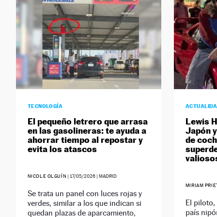
TECNOLOGÍA
ACTUALID
El pequeño letrero que arrasa
Lewis H
en las gasolineras: te ayuda a
Japón y
ahorrar tiempo al repostar y
de coch
evita los atascos
superd
valioso
NICOLE OLGUÍN
|
17/05/2026
| MADRID
MIRIAM PRI
Se trata un panel con luces rojas y
El piloto
verdes, similar a los que indican si
país nipó
quedan plazas de aparcamiento,