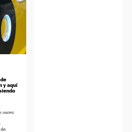
 de
n y aquí
 siendo
6
| MADRID
n
 de