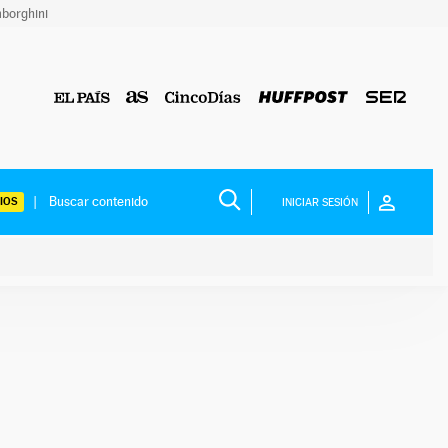
borghini
IOS
INICIAR SESIÓN