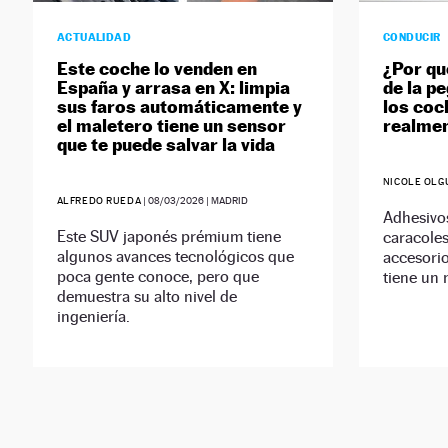
ACTUALIDAD
CONDUCIR
Este coche lo venden en
¿Por qu
España y arrasa en X: limpia
de la pe
sus faros automáticamente y
los coc
el maletero tiene un sensor
realme
que te puede salvar la vida
NICOLE OLG
ALFREDO RUEDA
|
08/03/2026
| MADRID
Adhesivos
Este SUV japonés prémium tiene
caracole
algunos avances tecnológicos que
accesorio
poca gente conoce, pero que
tiene un
demuestra su alto nivel de
ingeniería.