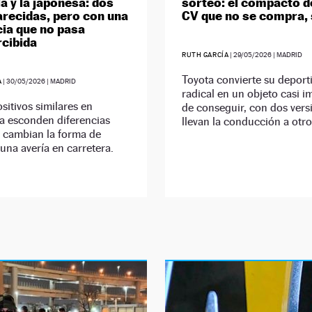
a y la japonesa: dos
sorteo: el compacto d
arecidas, pero con una
CV que no se compra, 
cia que no pasa
cibida
RUTH GARCÍA
|
29/05/2026
| MADRID
Toyota convierte su deport
A
|
30/05/2026
| MADRID
radical en un objeto casi i
sitivos similares en
de conseguir, con dos vers
a esconden diferencias
llevan la conducción a otro 
e cambian la forma de
 una avería en carretera.