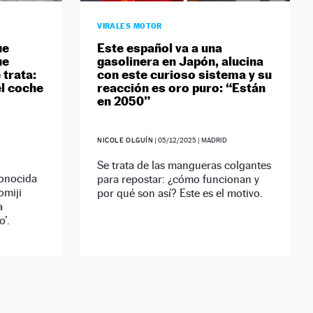
VIRALES MOTOR
ue
Este español va a una
ue
gasolinera en Japón, alucina
 trata:
con este curioso sistema y su
el coche
reacción es oro puro: “Están
en 2050”
NICOLE OLGUÍN
|
05/12/2025
| MADRID
Se trata de las mangueras colgantes
conocida
para repostar: ¿cómo funcionan y
omiji
por qué son así? Este es el motivo.
a
o’.