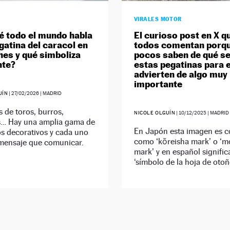
VIRALES MOTOR
é todo el mundo habla
El curioso post en X q
gatina del caracol en
todos comentan porq
hes y qué simboliza
pocos saben de qué se
nte?
estas pegatinas para 
advierten de algo muy
importante
UÍN
|
27/02/2026
| MADRID
 de toros, burros,
NICOLE OLGUÍN
|
10/12/2025
| MADRID
s… Hay una amplia gama de
En Japón esta imagen es 
s decorativos y cada uno
como ‘kōreisha mark’ o ‘m
 mensaje que comunicar.
mark’ y en español signific
‘símbolo de la hoja de otoñ