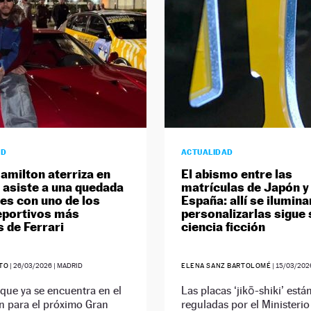
AD
ACTUALIDAD
amilton aterriza en
El abismo entre las
 asiste a una quedada
matrículas de Japón y
es con uno de los
España: allí se ilumina
eportivos más
personalizarlas sigue
s de Ferrari
ciencia ficción
ETO
|
26/03/2026
| MADRID
ELENA SANZ BARTOLOMÉ
|
15/03/202
, que ya se encuentra en el
Las placas ‘jikō-shiki’ está
n para el próximo Gran
reguladas por el Ministerio