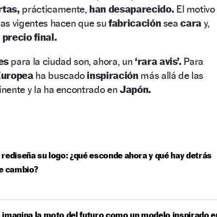
rtas,
prácticamente,
han desaparecido.
El motivo
ivas vigentes hacen que su
fabricación
sea
cara
y,
l
precio final.
es
para la ciudad son, ahora, un
‘rara avis’.
Para
Europea
ha buscado
inspiración
más allá de las
tinente y la ha encontrado en
Japón.
rediseña su logo: ¿qué esconde ahora y qué hay detrás
te cambio?
imagina la moto del futuro como un modelo inspirado e