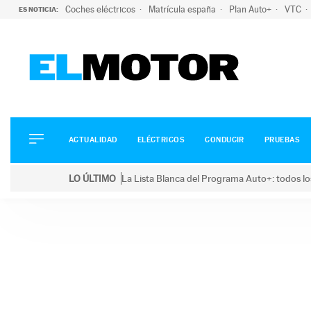
Coches eléctricos
Matrícula españa
Plan Auto+
VTC
ES NOTICIA:
ACTUALIDAD
ELÉCTRICOS
CONDUCIR
ACTUALIDAD
ELÉCTRICOS
CONDUCIR
PRUEBAS
PRUEBAS
Saltar
VIRALES
LO ÚLTIMO
La Lista Blanca del Programa Auto+: todos lo
al
PODCAST
LO ÚLTIMO
La Lista Blanca del Programa Auto+: todos los coc
contenido
MOTOS
TECNOLOGÍA
SUPERCOCHES
MOTORTV
PREMIOS
SERVICIOS