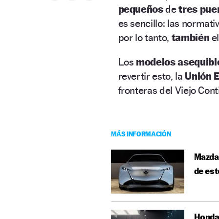
pequeños
de
tres pue
es sencillo: las normat
por lo tanto,
también
e
Los
modelos asequibl
revertir esto, la
Unión 
fronteras del Viejo Con
MÁS INFORMACIÓN
Mazda 
de es
Honda 