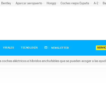
Bentley
Aparcar aeropuerto
Hongqi
Coches viejos España
A-2
Ba
SERVIC
VIRALES
TECNOLOGÍA
NEWSLETTER
s coches eléctricos e híbridos enchufables que se pueden acoger a las ayu
hes eléctricos e híbridos enchufables que se pueden acoger a la