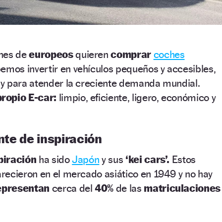
ones de
europeos
quieren
comprar
coches
bemos invertir en vehículos pequeños y accesibles,
y para atender la creciente demanda mundial.
propio E-car:
limpio, eficiente, ligero, económico y
ente de inspiración
piración
ha sido
Japón
y sus
‘kei cars’.
Estos
recieron en el mercado asiático en 1949 y no hay
epresentan
cerca del
40%
de las
matriculaciones