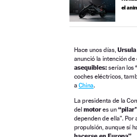
el ani
Hace unos días,
Ursula
anunció la intención de
asequibles:
serían los
coches eléctricos, tamb
a
China
.
La presidenta de la Co
del
motor
es un
“pilar
dependen de ella”. Por 
propulsión, aunque sí h
hacerse en Europa”.