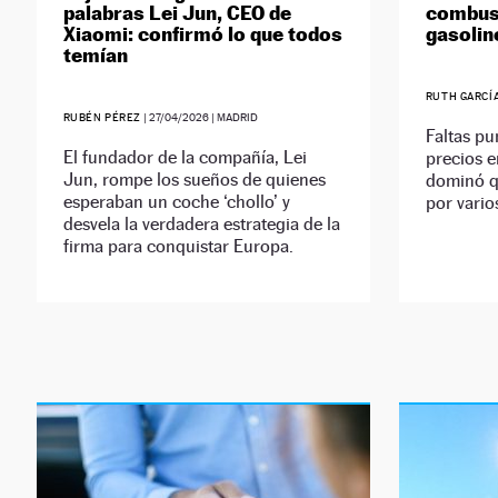
palabras Lei Jun, CEO de
combust
Xiaomi: confirmó lo que todos
gasolin
temían
RUTH GARCÍ
RUBÉN PÉREZ
|
27/04/2026
| MADRID
Faltas pu
El fundador de la compañía, Lei
precios e
Jun, rompe los sueños de quienes
dominó q
esperaban un coche ‘chollo’ y
por vario
desvela la verdadera estrategia de la
firma para conquistar Europa.