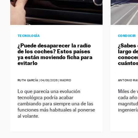
TECNOLOGÍA
CONDUCIR
¿Puede desaparecer la radio
¿Sabes 
de los coches? Estos países
largo d
ya están moviendo ficha para
conocen
evitarlo
cuántos
RUTH GARCÍA
|
04/08/2026
| MADRID
ANTONIO RA
Lo que parecía una evolución
Miles de 
tecnológica podría acabar
cada año 
cambiando para siempre una de las
magnitud
funciones más habituales al ponerse
ingenierí
al volante.