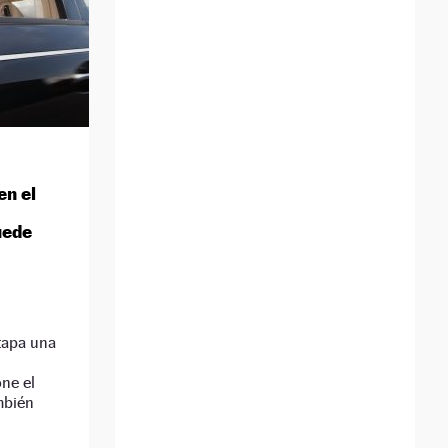
en el
uede
tapa una
ne el
mbién