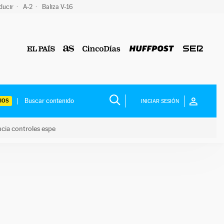
ducir
A-2
Baliza V-16
IOS
INICIAR SESIÓN
ncia controles espe
 y anuncia controles espe