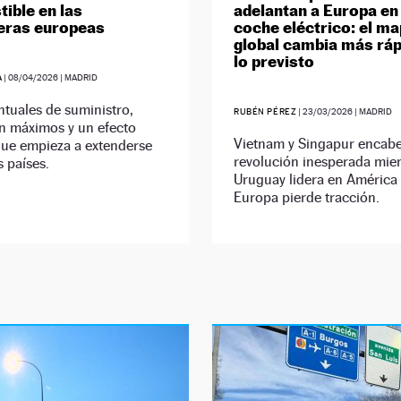
ible en las
adelantan a Europa en 
eras europeas
coche eléctrico: el m
global cambia más ráp
lo previsto
A
|
08/04/2026
| MADRID
ntuales de suministro,
RUBÉN PÉREZ
|
23/03/2026
| MADRID
n máximos y un efecto
Vietnam y Singapur encab
ue empieza a extenderse
revolución inesperada mie
s países.
Uruguay lidera en América 
Europa pierde tracción.