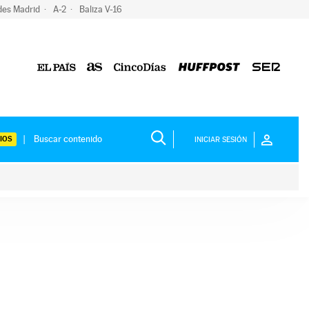
des Madrid
A-2
Baliza V-16
IOS
INICIAR SESIÓN