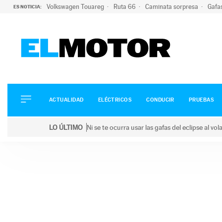
Volkswagen Touareg
Ruta 66
Caminata sorpresa
Gafa
ES NOTICIA:
ACTUALIDAD
ELÉCTRICOS
CONDUCIR
ACTUALIDAD
ELÉCTRICOS
CONDUCIR
PRUEBAS
PRUEBAS
Saltar
VIRALES
LO ÚLTIMO
Ni se te ocurra usar las gafas del eclipse al v
al
PODCAST
LO ÚLTIMO
Ni se te ocurra usar las gafas del eclipse al volant
contenido
MOTOS
TECNOLOGÍA
SUPERCOCHES
MOTORTV
PREMIOS
SERVICIOS