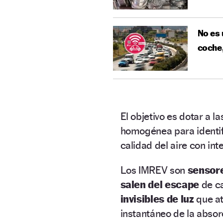
No es 
coche,
El objetivo es dotar a l
homogénea para identif
calidad del aire con int
Los IMREV son
sensore
salen del escape
de c
invisibles de luz
que at
instantáneo de la absor