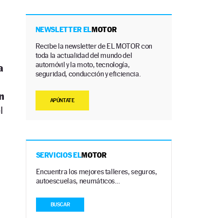
NEWSLETTER EL
MOTOR
Recibe la newsletter de EL MOTOR con
toda la actualidad del mundo del
automóvil y la moto, tecnología,
a
seguridad, conducción y eficiencia.
n
APÚNTATE
l
SERVICIOS EL
MOTOR
Encuentra los mejores talleres, seguros,
autoescuelas, neumáticos…
BUSCAR