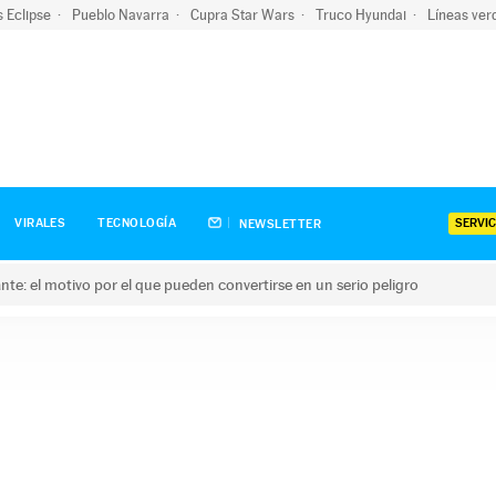
s Eclipse
Pueblo Navarra
Cupra Star Wars
Truco Hyundai
Líneas ver
SERVIC
VIRALES
TECNOLOGÍA
NEWSLETTER
olante: el motivo por el que pueden convertirse en un serio peligro
e: el motivo por el que pueden convertirse en un serio peligro