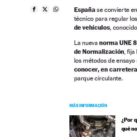
España
se convierte en
técnico para regular lo
de vehículos
, conoci
La nueva
norma UNE 
de Normalización
, fij
los métodos de ensayo 
conocer, en carretera 
parque circulante.
MÁS INFORMACIÓN
¿Por q
qué no