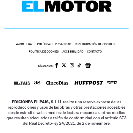
AVISO LEGAL
POLÍTICA DE PRIVACIDAD
CONFIGURACIÓN DE COOKIES
POLÍTICA DE COOKIES
ACCESIBILIDAD
CONTACTO
SÍGUENOS:
EDICIONES EL PAIS, S.L.U.
realiza una reserva expresa de las
reproducciones y usos de las obras y otras prestaciones accesibles
desde este sitio web a medios de lectura mecánica u otros medios
que resulten adecuados a tal fin de conformidad con el artículo 67.3
del Real Decreto-ley 24/2021, de 2 de noviembre.