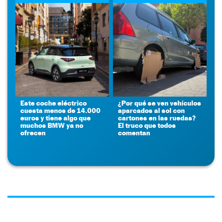
Este coche eléctrico
¿Por qué se ven vehículos
cuesta menos de 14.000
aparcados al sol con
euros y tiene algo que
cartones en las ruedas?
muchos BMW ya no
El truco que todos
ofrecen
comentan