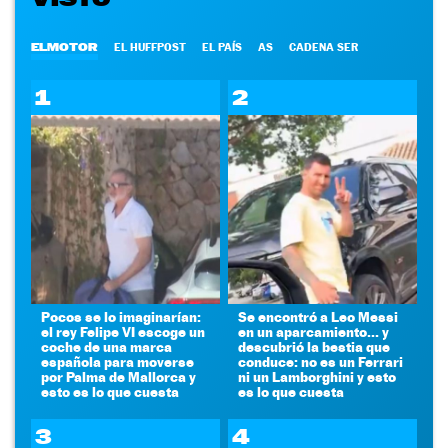
ELMOTOR
EL HUFFPOST
EL PAÍS
AS
CADENA SER
1
2
Pocos se lo imaginarían:
Se encontró a Leo Messi
el rey Felipe VI escoge un
en un aparcamiento... y
coche de una marca
descubrió la bestia que
española para moverse
conduce: no es un Ferrari
por Palma de Mallorca y
ni un Lamborghini y esto
esto es lo que cuesta
es lo que cuesta
3
4