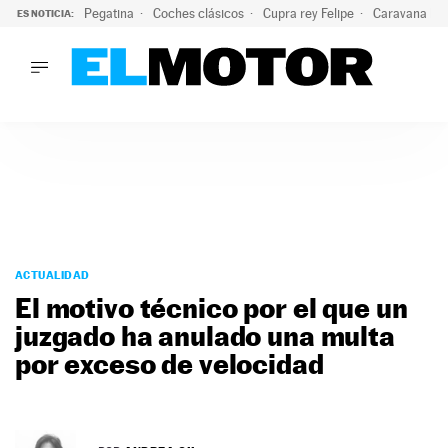
Pegatina
Coches clásicos
Cupra rey Felipe
Caravana lig
ES NOTICIA:
LO ÚLTIMO
¿Conocías esta pegatina de moda?: puede salvar tu coche d
LO ÚLTIMO
¿Conocías esta pegatina de moda?: puede salvar tu coche de
ACTUALIDAD
ELÉCTRICOS
CONDUCIR
PRUEBAS
Saltar
VIRALES
al
ACTUALIDAD
PODCAST
contenido
El motivo técnico por el que un
MOTOS
juzgado ha anulado una multa
TECNOLOGÍA
por exceso de velocidad
SUPERCOCHES
MOTORTV
PREMIOS
SERVICIOS