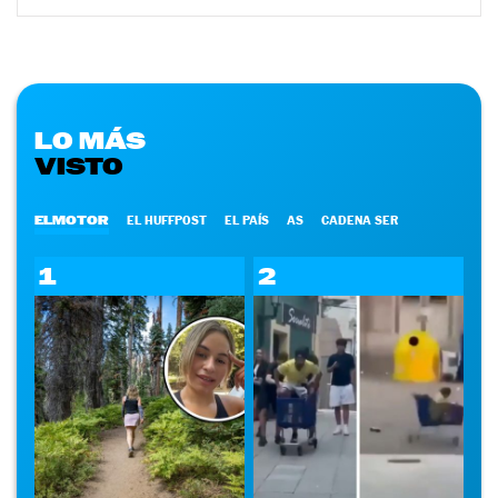
LO MÁS
VISTO
ELMOTOR
EL HUFFPOST
EL PAÍS
AS
CADENA SER
1
2