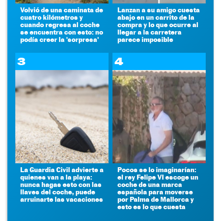
Volvió de una caminata de
Lanzan a su amigo cuesta
cuatro kilómetros y
abajo en un carrito de la
cuando regresa al coche
compra y lo que ocurre al
se encuentra con esto: no
llegar a la carretera
podía creer la 'sorpresa'
parece imposible
3
4
La Guardia Civil advierte a
Pocos se lo imaginarían:
quienes van a la playa:
el rey Felipe VI escoge un
nunca hagas esto con las
coche de una marca
llaves del coche, puede
española para moverse
arruinarte las vacaciones
por Palma de Mallorca y
esto es lo que cuesta